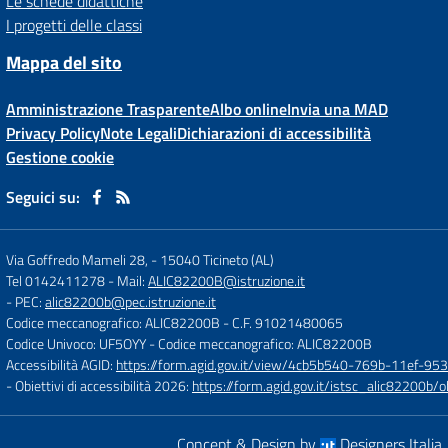
Le schede didattiche
I progetti delle classi
Mappa del sito
Amministrazione Trasparente
Albo online
Invia una MAD
Privacy Policy
Note Legali
Dichiarazioni di accessibilità
Gestione cookie
Seguici su:
Via Goffredo Mameli 28,
-
15040 Ticineto (AL)
Tel 0142411278
- Mail:
ALIC82200B@istruzione.it
- PEC:
alic82200b@pec.istruzione.it
Codice meccanografico: ALIC82200B
- C.F. 91021480065
Codice Univoco: UF5OYY
- Codice meccanografico: ALIC82200B
Accessibilità AGID:
https://form.agid.gov.it/view/4cb5b540-769b-11ef-95
- Obiettivi di accessibilità 2026:
https://form.agid.gov.it/istsc_alic8220
Concept & Design by
Designers Italia