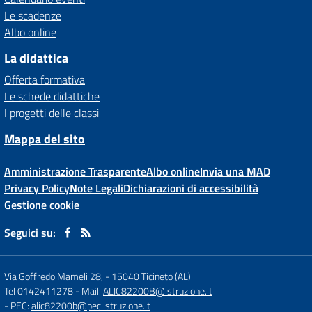
Le scadenze
Albo online
La didattica
Offerta formativa
Le schede didattiche
I progetti delle classi
Mappa del sito
Amministrazione Trasparente
Albo online
Invia una MAD
Privacy Policy
Note Legali
Dichiarazioni di accessibilità
Gestione cookie
Seguici su:
Via Goffredo Mameli 28,
-
15040 Ticineto (AL)
Tel 0142411278
- Mail:
ALIC82200B@istruzione.it
- PEC:
alic82200b@pec.istruzione.it