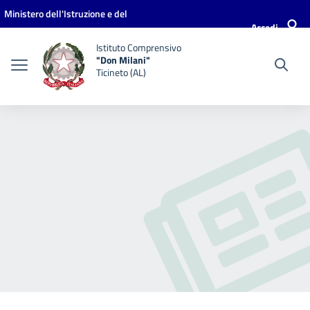
Vai ai contenuti
Vai al menu di navigazione
Vai al footer
Ministero dell'Istruzione e del
Accedi
Merito
Istituto Comprensivo
"Don Milani"
Ticineto (AL)