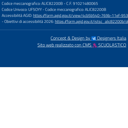
Codice meccanografico: ALIC82200B
- C.F. 91021480065
Codice Univoco: UF5OYY
- Codice meccanografico: ALIC82200B
Accessibilità AGID:
https://form.agid.gov.it/view/4cb5b540-769b-11ef-95
- Obiettivi di accessibilità 2026:
https://form.agid.gov.it/istsc_alic8220
Concept & Design by
Designers Italia
Sito web realizzato con CMS
SCUOLASTICO