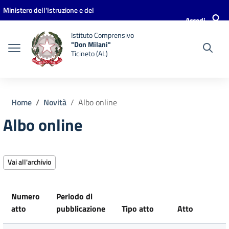
Vai ai contenuti
Vai al menu di navigazione
Vai al footer
Ministero dell'Istruzione e del
Accedi
Merito
Istituto Comprensivo
"Don Milani"
Ticineto (AL)
Home
Novità
Albo online
Albo online
Vai all'archivio
Numero
Periodo di
atto
pubblicazione
Tipo atto
Atto