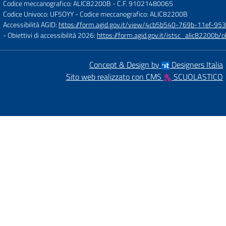
Codice meccanografico: ALIC82200B
- C.F. 91021480065
Codice Univoco: UF5OYY
- Codice meccanografico: ALIC82200B
Accessibilità AGID:
https://form.agid.gov.it/view/4cb5b540-769b-11ef-95
- Obiettivi di accessibilità 2026:
https://form.agid.gov.it/istsc_alic8220
Concept & Design by
Designers Italia
Sito web realizzato con CMS
SCUOLASTICO