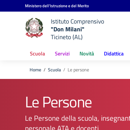
Vai ai contenuti
Vai al menu di navigazione
Vai al footer
Ministero dell'Istruzione e del Merito
Istituto Comprensivo
"Don Milani"
Ticineto (AL)
Scuola
Servizi
Novità
Didattica
Home
Scuola
Le persone
Le Persone
Le Persone della scuola, insegnant
personale ATA e docenti