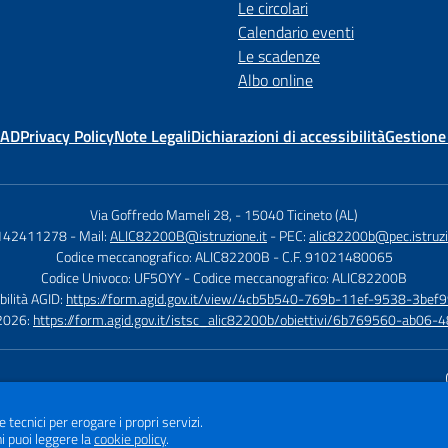
Le circolari
Calendario eventi
Le scadenze
Albo online
MAD
Privacy Policy
Note Legali
Dichiarazioni di accessibilità
Gestione
Via Goffredo Mameli 28,
-
15040 Ticineto (AL)
0142411278
- Mail:
ALIC82200B@istruzione.it
- PEC:
alic82200b@pec.istruzi
Codice meccanografico: ALIC82200B
- C.F. 91021480065
Codice Univoco: UF5OYY
- Codice meccanografico: ALIC82200B
bilità AGID:
https://form.agid.gov.it/view/4cb5b540-769b-11ef-9538-3bef9
à 2026:
https://form.agid.gov.it/istsc_alic82200b/obiettivi/6b769560-ab0
Sito w
e tecnici per erogare i propri servizi.
i puoi leggere la
cookie policy
.