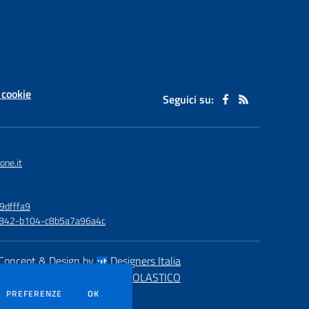
 cookie
Seguici su:
one.it
9dfffa9
6-4842-b104-c8b5a7a96a4c
Concept & Design by
Designers Italia
eb realizzato con CMS
SCUOLASTICO
DEI COOKIE
PREFERENZE
OK