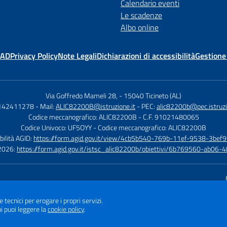
Calendario eventi
Le scadenze
Albo online
MAD
Privacy Policy
Note Legali
Dichiarazioni di accessibilità
Gestione
Via Goffredo Mameli 28,
-
15040 Ticineto (AL)
0142411278
- Mail:
ALIC82200B@istruzione.it
- PEC:
alic82200b@pec.istruzi
Codice meccanografico: ALIC82200B
- C.F. 91021480065
Codice Univoco: UF5OYY
- Codice meccanografico: ALIC82200B
bilità AGID:
https://form.agid.gov.it/view/4cb5b540-769b-11ef-9538-3bef9
à 2026:
https://form.agid.gov.it/istsc_alic82200b/obiettivi/6b769560-ab0
Sito w
e tecnici per erogare i propri servizi.
i puoi leggere la
cookie policy
.