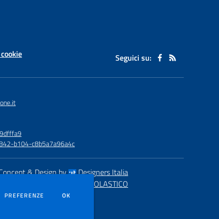
 cookie
Seguici su:
one.it
9dfffa9
6-4842-b104-c8b5a7a96a4c
Concept & Design by
Designers Italia
eb realizzato con CMS
SCUOLASTICO
DEI COOKIE
PREFERENZE
OK