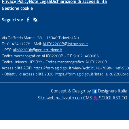
Privacy Policy
Note Legali
Dichiarazioni di accessibilità
Gestione cookie
Seguici su:
Via Goffredo Mameli 28,
-
15040 Ticineto (AL)
Tel 0142411278
- Mail:
ALIC82200B@istruzione.it
- PEC:
alic82200b@pec.istruzione.it
Codice meccanografico: ALIC82200B
- C.F. 91021480065
Codice Univoco: UF5OYY
- Codice meccanografico: ALIC82200B
Accessibilità AGID:
https://form.agid.gov.it/view/4cb5b540-769b-11ef-95
- Obiettivi di accessibilità 2026:
https://form.agid.gov.it/istsc_alic8220
Concept & Design by
Designers Italia
Sito web realizzato con CMS
SCUOLASTICO