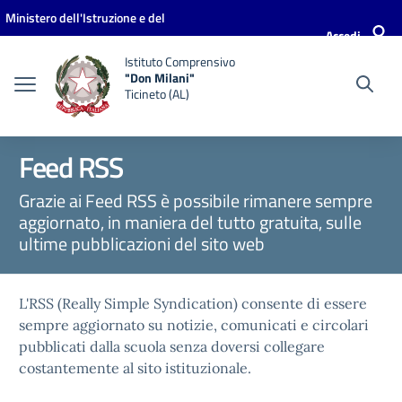
Vai ai contenuti
Vai al menu di navigazione
Vai al footer
Ministero dell'Istruzione e del
Accedi
Merito
Istituto Comprensivo
"Don Milani"
Ticineto (AL)
Feed RSS
Grazie ai Feed RSS è possibile rimanere sempre
aggiornato, in maniera del tutto gratuita, sulle
ultime pubblicazioni del sito web
L'RSS (Really Simple Syndication) consente di essere
sempre aggiornato su notizie, comunicati e circolari
pubblicati dalla scuola senza doversi collegare
costantemente al sito istituzionale.