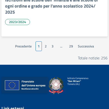
ogni ordine e grado per l'anno scolastico 2024/
2025
2023/2024
Precedente
1
2
3
...
29
Successiva
Totale notizie: 256
Istituto Comprensivo
"Don Milani"
Ticineto (AL)
Link esterni