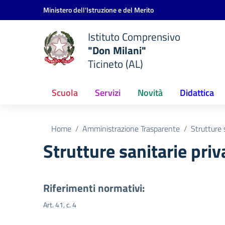
Vai ai contenuti
Vai al menu di navigazione
Vai al footer
Ministero dell'Istruzione e del Merito
Istituto Comprensivo
"Don Milani"
Ticineto (AL)
Scuola
Servizi
Novità
Didattica
Home
Amministrazione Trasparente
Strutture 
Strutture sanitarie priv
Riferimenti normativi:
Art. 41, c. 4