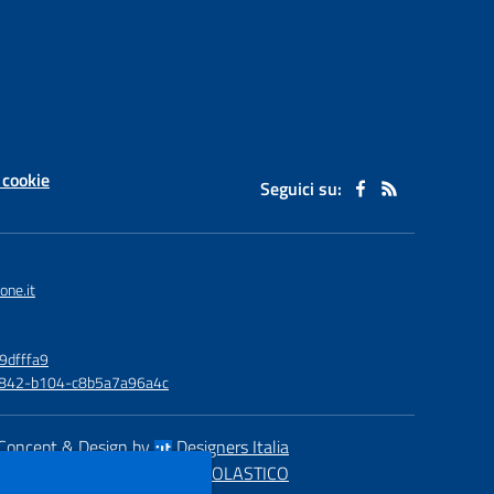
 cookie
Seguici su:
one.it
9dfffa9
6-4842-b104-c8b5a7a96a4c
Concept & Design by
Designers Italia
eb realizzato con CMS
SCUOLASTICO