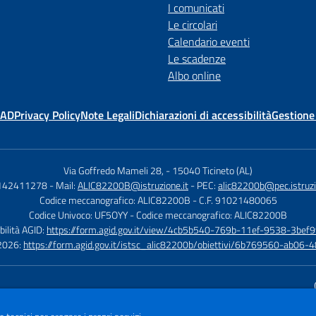
I comunicati
Le circolari
Calendario eventi
Le scadenze
Albo online
MAD
Privacy Policy
Note Legali
Dichiarazioni di accessibilità
Gestione
Via Goffredo Mameli 28,
-
15040 Ticineto (AL)
0142411278
- Mail:
ALIC82200B@istruzione.it
- PEC:
alic82200b@pec.istruzi
Codice meccanografico: ALIC82200B
- C.F. 91021480065
Codice Univoco: UF5OYY
- Codice meccanografico: ALIC82200B
bilità AGID:
https://form.agid.gov.it/view/4cb5b540-769b-11ef-9538-3bef9
à 2026:
https://form.agid.gov.it/istsc_alic82200b/obiettivi/6b769560-ab0
Sito w