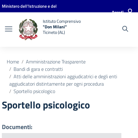
Vai ai contenuti
Vai al menu di navigazione
Vai al footer
Ministero dell'Istruzione e del
Accedi
Merito
Istituto Comprensivo
"Don Milani"
Ticineto (AL)
Home
Amministrazione Trasparente
Bandi di gara e contratti
Atti delle amministrazioni aggiudicatrici e degli enti
aggiudicatori distintamente per ogni procedura
Sportello psicologico
Sportello psicologico
Documenti: