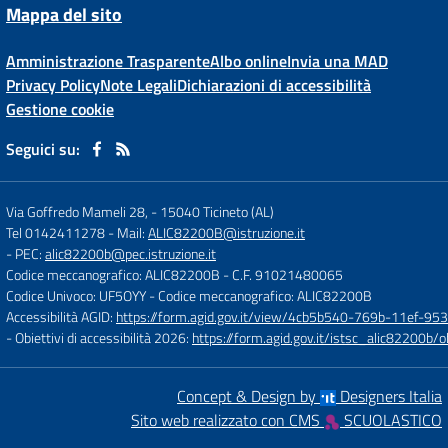
Mappa del sito
Amministrazione Trasparente
Albo online
Invia una MAD
Privacy Policy
Note Legali
Dichiarazioni di accessibilità
Gestione cookie
Seguici su:
Via Goffredo Mameli 28,
-
15040 Ticineto (AL)
Tel 0142411278
- Mail:
ALIC82200B@istruzione.it
- PEC:
alic82200b@pec.istruzione.it
Codice meccanografico: ALIC82200B
- C.F. 91021480065
Codice Univoco: UF5OYY
- Codice meccanografico: ALIC82200B
Accessibilità AGID:
https://form.agid.gov.it/view/4cb5b540-769b-11ef-95
- Obiettivi di accessibilità 2026:
https://form.agid.gov.it/istsc_alic8220
Concept & Design by
Designers Italia
Sito web realizzato con CMS
SCUOLASTICO