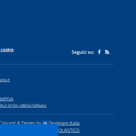
 cookie
Seguici su:
one.it
9dfffa9
6-4842-b104-c8b5a7a96a4c
Concept & Design by
Designers Italia
eb realizzato con CMS
SCUOLASTICO