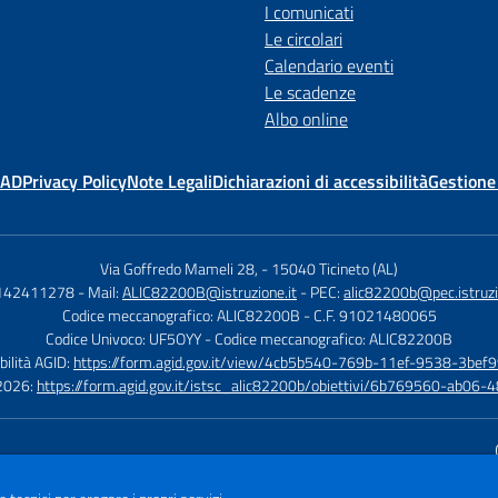
I comunicati
Le circolari
Calendario eventi
Le scadenze
Albo online
MAD
Privacy Policy
Note Legali
Dichiarazioni di accessibilità
Gestione
Via Goffredo Mameli 28,
-
15040 Ticineto (AL)
0142411278
- Mail:
ALIC82200B@istruzione.it
- PEC:
alic82200b@pec.istruzi
Codice meccanografico: ALIC82200B
- C.F. 91021480065
Codice Univoco: UF5OYY
- Codice meccanografico: ALIC82200B
bilità AGID:
https://form.agid.gov.it/view/4cb5b540-769b-11ef-9538-3bef9
à 2026:
https://form.agid.gov.it/istsc_alic82200b/obiettivi/6b769560-ab0
Sito w