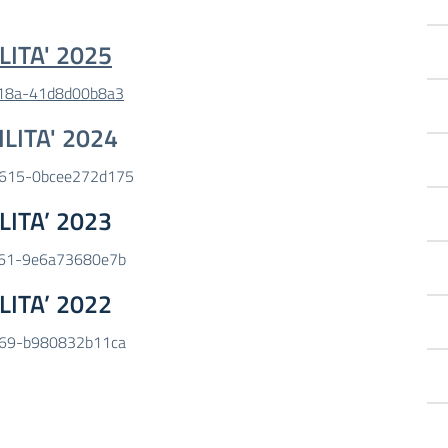
LITA' 2025
-818a-41d8d00b8a3
LITA' 2024
-8615-0bcee272d175
LITA’ 2023
-9b61-9e6a73680e7b
LITA’ 2022
-9f69-b980832b11ca