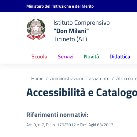
Vai ai contenuti
Vai al menu di navigazione
Vai al footer
Ministero dell'Istruzione e del Merito
Istituto Comprensivo
"Don Milani"
Ticineto (AL)
Scuola
Servizi
Novità
Didattica
Home
Amministrazione Trasparente
Altri cont
Accessibilità e Catalogo
Riferimenti normativi:
Art. 9, c. 7, D.L n. 179/2012 e Circ. Agid 63/2013