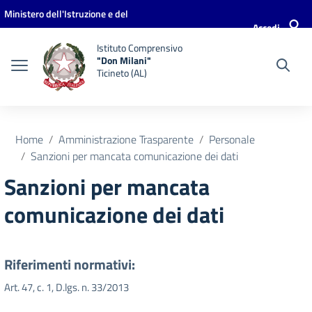
Vai ai contenuti
Vai al menu di navigazione
Vai al footer
Ministero dell'Istruzione e del
Accedi
Merito
Istituto Comprensivo
"Don Milani"
Ticineto (AL)
Home
Amministrazione Trasparente
Personale
Sanzioni per mancata comunicazione dei dati
Sanzioni per mancata
comunicazione dei dati
Riferimenti normativi:
Art. 47, c. 1, D.lgs. n. 33/2013