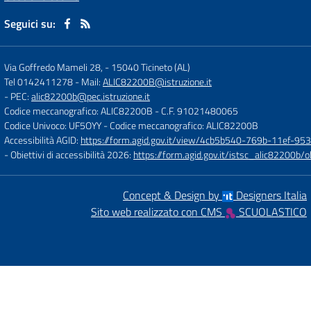
Seguici su:
Via Goffredo Mameli 28,
-
15040 Ticineto (AL)
Tel 0142411278
- Mail:
ALIC82200B@istruzione.it
- PEC:
alic82200b@pec.istruzione.it
Codice meccanografico: ALIC82200B
- C.F. 91021480065
Codice Univoco: UF5OYY
- Codice meccanografico: ALIC82200B
Accessibilità AGID:
https://form.agid.gov.it/view/4cb5b540-769b-11ef-95
- Obiettivi di accessibilità 2026:
https://form.agid.gov.it/istsc_alic8220
Concept & Design by
Designers Italia
Sito web realizzato con CMS
SCUOLASTICO