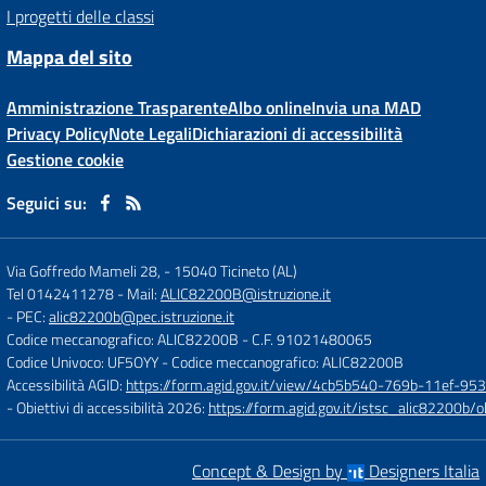
I progetti delle classi
Mappa del sito
Amministrazione Trasparente
Albo online
Invia una MAD
Privacy Policy
Note Legali
Dichiarazioni di accessibilità
Gestione cookie
Seguici su:
Via Goffredo Mameli 28,
-
15040 Ticineto (AL)
Tel 0142411278
- Mail:
ALIC82200B@istruzione.it
- PEC:
alic82200b@pec.istruzione.it
Codice meccanografico: ALIC82200B
- C.F. 91021480065
Codice Univoco: UF5OYY
- Codice meccanografico: ALIC82200B
Accessibilità AGID:
https://form.agid.gov.it/view/4cb5b540-769b-11ef-95
- Obiettivi di accessibilità 2026:
https://form.agid.gov.it/istsc_alic8220
Concept & Design by
Designers Italia