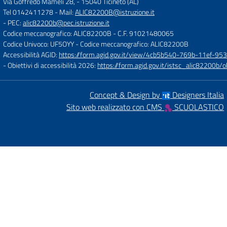
Via Goffredo Mameli 28,
-
15040 Ticineto (AL)
Tel 0142411278
- Mail:
ALIC82200B@istruzione.it
- PEC:
alic82200b@pec.istruzione.it
Codice meccanografico: ALIC82200B
- C.F. 91021480065
Codice Univoco: UF5OYY
- Codice meccanografico: ALIC82200B
Accessibilità AGID:
https://form.agid.gov.it/view/4cb5b540-769b-11ef-95
- Obiettivi di accessibilità 2026:
https://form.agid.gov.it/istsc_alic8220
Concept & Design by
Designers Italia
Sito web realizzato con CMS
SCUOLASTICO