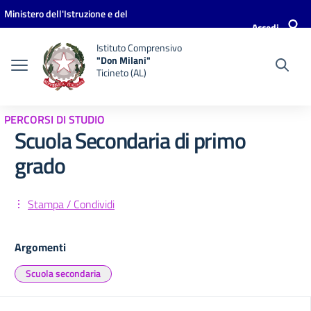
Vai ai contenuti
Vai al menu di navigazione
Vai al footer
Ministero dell'Istruzione e del
Accedi
Merito
Istituto Comprensivo
"Don Milani"
Ticineto (AL)
PERCORSI DI STUDIO
Scuola Secondaria di primo
grado
Stampa / Condividi
Argomenti
Scuola secondaria