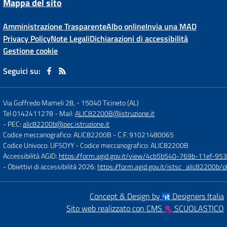
Mappa del sito
Amministrazione Trasparente
Albo online
Invia una MAD
Privacy Policy
Note Legali
Dichiarazioni di accessibilità
Gestione cookie
Seguici su:
Via Goffredo Mameli 28,
-
15040 Ticineto (AL)
Tel 0142411278
- Mail:
ALIC82200B@istruzione.it
- PEC:
alic82200b@pec.istruzione.it
Codice meccanografico: ALIC82200B
- C.F. 91021480065
Codice Univoco: UF5OYY
- Codice meccanografico: ALIC82200B
Accessibilità AGID:
https://form.agid.gov.it/view/4cb5b540-769b-11ef-95
- Obiettivi di accessibilità 2026:
https://form.agid.gov.it/istsc_alic8220
Concept & Design by
Designers Italia
Sito web realizzato con CMS
SCUOLASTICO