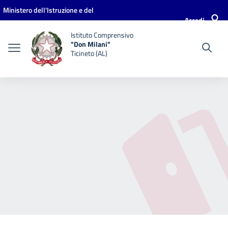
Vai ai contenuti
Vai al menu di navigazione
Vai al footer
Ministero dell'Istruzione e del
Accedi
Merito
Istituto Comprensivo
"Don Milani"
Ticineto (AL)