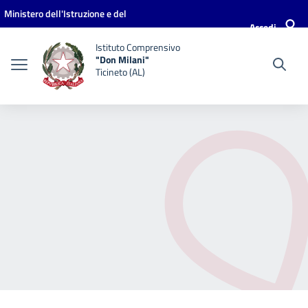
Vai ai contenuti
Vai al menu di navigazione
Vai al footer
Ministero dell'Istruzione e del
Accedi
Merito
Istituto Comprensivo
"Don Milani"
Ticineto (AL)