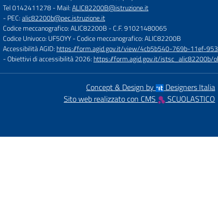
Tel 0142411278
- Mail:
ALIC82200B@istruzione.it
- PEC:
alic82200b@pec.istruzione.it
Codice meccanografico: ALIC82200B
- C.F. 91021480065
Codice Univoco: UF5OYY
- Codice meccanografico: ALIC82200B
Accessibilità AGID:
https://form.agid.gov.it/view/4cb5b540-769b-11ef-95
- Obiettivi di accessibilità 2026:
https://form.agid.gov.it/istsc_alic8220
Concept & Design by
Designers Italia
Sito web realizzato con CMS
SCUOLASTICO