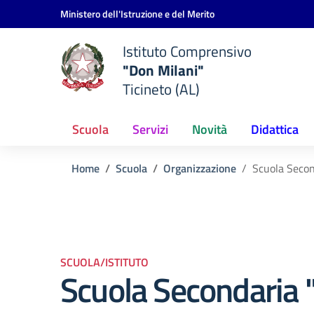
Vai ai contenuti
Vai al menu di navigazione
Vai al footer
Ministero dell'Istruzione e del Merito
Istituto Comprensivo
"Don Milani"
Ticineto (AL)
Scuola
Servizi
Novità
Didattica
Home
Scuola
Organizzazione
Scuola Secon
SCUOLA/ISTITUTO
Scuola Secondaria 