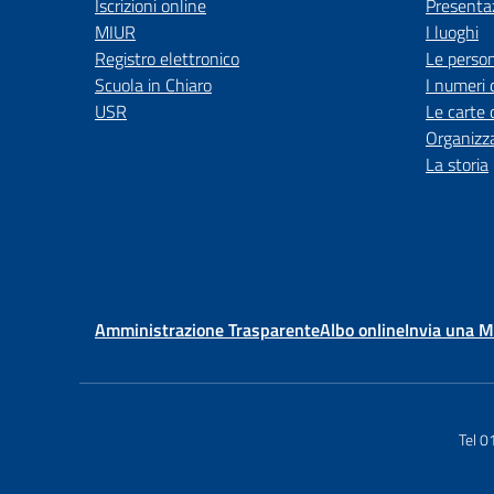
Iscrizioni online
Presenta
MIUR
I luoghi
Registro elettronico
Le perso
Scuola in Chiaro
I numeri 
USR
Le carte 
Organizz
La storia
Amministrazione Trasparente
Albo online
Invia una 
Tel 