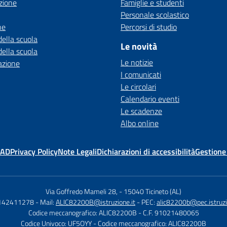
zione
Famiglie e studenti
Personale scolastico
ne
Percorsi di studio
della scuola
Le novità
della scuola
Le notizie
azione
I comunicati
Le circolari
Calendario eventi
Le scadenze
Albo online
MAD
Privacy Policy
Note Legali
Dichiarazioni di accessibilità
Gestione
Via Goffredo Mameli 28,
-
15040 Ticineto (AL)
0142411278
- Mail:
ALIC82200B@istruzione.it
- PEC:
alic82200b@pec.istruzi
Codice meccanografico: ALIC82200B
- C.F. 91021480065
Codice Univoco: UF5OYY
- Codice meccanografico: ALIC82200B