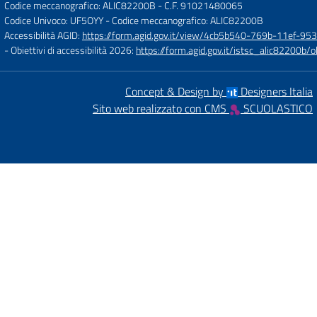
Codice meccanografico: ALIC82200B
- C.F. 91021480065
Codice Univoco: UF5OYY
- Codice meccanografico: ALIC82200B
Accessibilità AGID:
https://form.agid.gov.it/view/4cb5b540-769b-11ef-95
- Obiettivi di accessibilità 2026:
https://form.agid.gov.it/istsc_alic8220
Concept & Design by
Designers Italia
Sito web realizzato con CMS
SCUOLASTICO