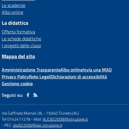
Le scadenze
Albo online
La didattica
Offerta formativa
Le schede didattiche
I progetti delle classi
Mappa del sito
Amministrazione Trasparente
Albo online
Invia una MAD
Privacy Policy
Note Legali
Dichiarazioni di accessibilità
Gestione cookie
Seguici su:
Via Goffredo Mameli 28,
-
15040 Ticineto (AL)
Tel 0142411278
- Mail:
ALIC82200B@istruzione.it
- PEC:
alic82200b@pec.istruzione.it