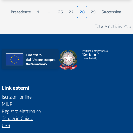
Precedente
1
...
26
27
28
29
Successiva
Totale notizie: 256
Istituto Comprensivo
"Don Milani"
Ticineto (AL)
Link esterni
Iscrizioni online
MIUR
Registro elettronico
Scuola in Chiaro
USR