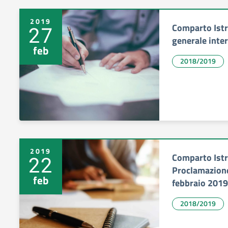
2019
Comparto Istr
27
generale inte
feb
2018/2019
2019
Comparto Istr
22
Proclamazione
feb
febbraio 2019
2018/2019