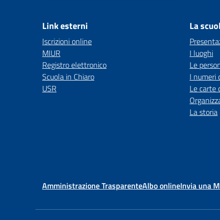
Link esterni
La scuo
Iscrizioni online
Presenta
MIUR
I luoghi
Registro elettronico
Le perso
Scuola in Chiaro
I numeri 
USR
Le carte 
Organizz
La storia
Amministrazione Trasparente
Albo online
Invia una 