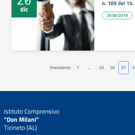
n. 169 del 15
dic
2018/2019
Precedente
1
...
25
26
27
2
Istituto Comprensivo
"Don Milani"
Ticineto (AL)