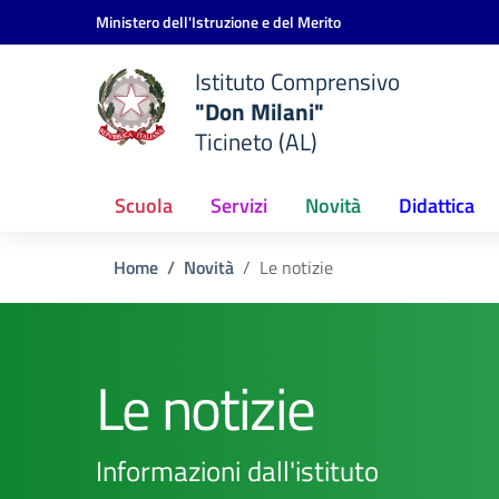
Vai ai contenuti
Vai al menu di navigazione
Vai al footer
Ministero dell'Istruzione e del Merito
Istituto Comprensivo
"Don Milani"
Ticineto (AL)
Scuola
Servizi
Novità
Didattica
Home
Novità
Le notizie
Le notizie
Informazioni dall'istituto