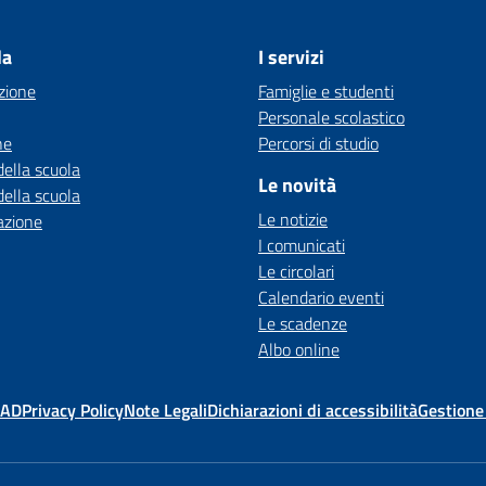
la
I servizi
zione
Famiglie e studenti
Personale scolastico
ne
Percorsi di studio
della scuola
Le novità
della scuola
Le notizie
azione
I comunicati
Le circolari
Calendario eventi
Le scadenze
Albo online
MAD
Privacy Policy
Note Legali
Dichiarazioni di accessibilità
Gestione