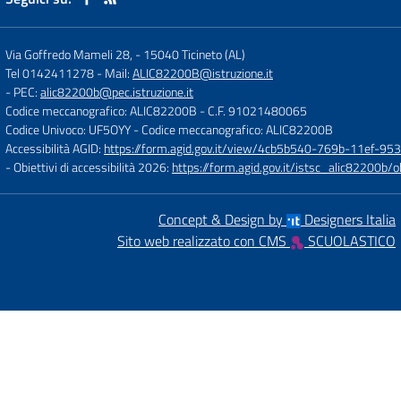
Via Goffredo Mameli 28,
-
15040 Ticineto (AL)
Tel 0142411278
- Mail:
ALIC82200B@istruzione.it
- PEC:
alic82200b@pec.istruzione.it
Codice meccanografico: ALIC82200B
- C.F. 91021480065
Codice Univoco: UF5OYY
- Codice meccanografico: ALIC82200B
Accessibilità AGID:
https://form.agid.gov.it/view/4cb5b540-769b-11ef-95
- Obiettivi di accessibilità 2026:
https://form.agid.gov.it/istsc_alic8220
Concept & Design by
Designers Italia
Sito web realizzato con CMS
SCUOLASTICO