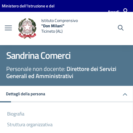
Vai ai contenuti
Vai al menu di navigazione
Vai al footer
Ministero dell'Istruzione e del
Accedi
Merito
Istituto Comprensivo
"Don Milani"
Ticineto (AL)
Sandrina Comerci
Personale non docente:
Direttore dei Servizi
Generali ed Amministrativi
Dettagli della persona
Biografia
Struttura organizzativa