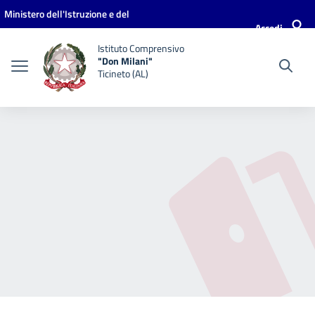
Vai ai contenuti
Vai al menu di navigazione
Vai al footer
Ministero dell'Istruzione e del
Accedi
Merito
Istituto Comprensivo
"Don Milani"
Ticineto (AL)