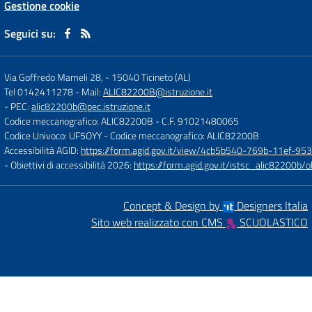
Gestione cookie
Seguici su:
Via Goffredo Mameli 28,
-
15040 Ticineto (AL)
Tel 0142411278
- Mail:
ALIC82200B@istruzione.it
- PEC:
alic82200b@pec.istruzione.it
Codice meccanografico: ALIC82200B
- C.F. 91021480065
Codice Univoco: UF5OYY
- Codice meccanografico: ALIC82200B
Accessibilità AGID:
https://form.agid.gov.it/view/4cb5b540-769b-11ef-95
- Obiettivi di accessibilità 2026:
https://form.agid.gov.it/istsc_alic8220
Concept & Design by
Designers Italia
Sito web realizzato con CMS
SCUOLASTICO