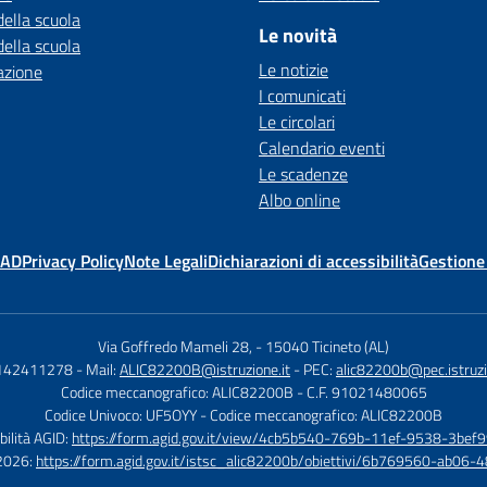
della scuola
Le novità
della scuola
Le notizie
azione
I comunicati
Le circolari
Calendario eventi
Le scadenze
Albo online
MAD
Privacy Policy
Note Legali
Dichiarazioni di accessibilità
Gestione
Via Goffredo Mameli 28,
-
15040 Ticineto (AL)
0142411278
- Mail:
ALIC82200B@istruzione.it
- PEC:
alic82200b@pec.istruzi
Codice meccanografico: ALIC82200B
- C.F. 91021480065
Codice Univoco: UF5OYY
- Codice meccanografico: ALIC82200B
bilità AGID:
https://form.agid.gov.it/view/4cb5b540-769b-11ef-9538-3bef9
à 2026:
https://form.agid.gov.it/istsc_alic82200b/obiettivi/6b769560-ab0