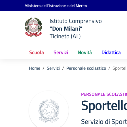
Vai ai contenuti
Vai al menu di navigazione
Vai al footer
Ministero dell'Istruzione e del Merito
Istituto Comprensivo
"Don Milani"
Ticineto (AL)
Scuola
Servizi
Novità
Didattica
Home
Servizi
Personale scolastico
Sportel
PERSONALE SCOLASTI
Sportell
Servizio di Spor