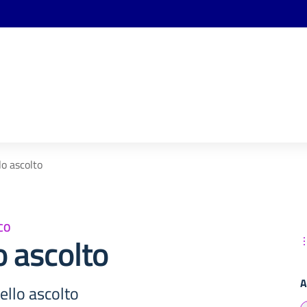
lo ascolto
CO
o ascolto
A
tello ascolto