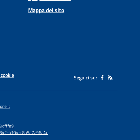
Mappa del sito
 cookie
Seguici su:
one.it
9dfffa9
6-4842-b104-c8b5a7a96a4c