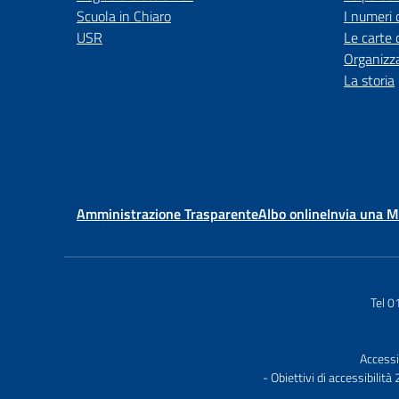
Scuola in Chiaro
I numeri 
USR
Le carte 
Organizz
La storia
Amministrazione Trasparente
Albo online
Invia una 
Tel 
Accessi
- Obiettivi di accessibilit