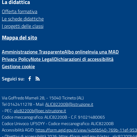
La didattica
Offerta formativa
Le schede didattiche
I progetti delle classi
Mappa del sito
Amministrazione Trasparente
Albo online
Invia una MAD
Privacy Policy
Note Legali
Dichiarazioni di accessibilità
Gestione cookie
Seguici su:
Via Goffredo Mameli 28,
-
15040 Ticineto (AL)
Tel 0142411278
- Mail:
ALIC82200B@istruzione.it
- PEC:
alic82200b@pec.istruzione.it
Codice meccanografico: ALIC82200B
- C.F. 91021480065
Codice Univoco: UF5OYY
- Codice meccanografico: ALIC82200B
Accessibilità AGID:
https://form.agid.gov.it/view/4cb5b540-769b-11ef-95
- Obiettivi di accessibilità 2026:
https://form.agid.gov.it/istsc_alic8220