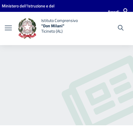
Vai ai contenuti
Vai al menu di navigazione
Vai al footer
Ministero dell'Istruzione e del
Accedi
Merito
Istituto Comprensivo
"Don Milani"
Ticineto (AL)