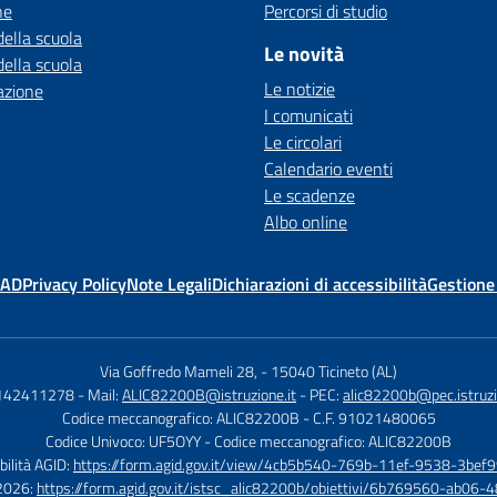
ne
Percorsi di studio
della scuola
Le novità
della scuola
Le notizie
azione
I comunicati
Le circolari
Calendario eventi
Le scadenze
Albo online
MAD
Privacy Policy
Note Legali
Dichiarazioni di accessibilità
Gestione
Via Goffredo Mameli 28,
-
15040 Ticineto (AL)
0142411278
- Mail:
ALIC82200B@istruzione.it
- PEC:
alic82200b@pec.istruzi
Codice meccanografico: ALIC82200B
- C.F. 91021480065
Codice Univoco: UF5OYY
- Codice meccanografico: ALIC82200B
bilità AGID:
https://form.agid.gov.it/view/4cb5b540-769b-11ef-9538-3bef9
à 2026:
https://form.agid.gov.it/istsc_alic82200b/obiettivi/6b769560-ab0