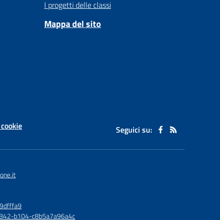
I progetti delle classi
Mappa del sito
 cookie
Seguici su:
one.it
9dfffa9
6-4842-b104-c8b5a7a96a4c