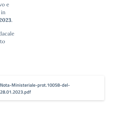
vo e
 in
 2023
.
dacale
rto
Nota-Ministeriale-prot.10058-del-
28.01.2023.pdf