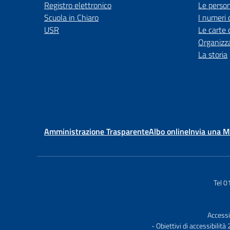
Registro elettronico
Le perso
Scuola in Chiaro
I numeri 
USR
Le carte 
Organizz
La storia
Amministrazione Trasparente
Albo online
Invia una 
Tel 
Accessi
- Obiettivi di accessibilit