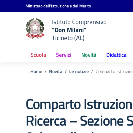
Vai ai contenuti
Vai al menu di navigazione
Vai al footer
Ministero dell'Istruzione e del Merito
Istituto Comprensivo
"Don Milani"
Ticineto (AL)
Scuola
Servizi
Novità
Didattica
Home
Novità
Le notizie
Comparto Istruzion
Comparto Istruzion
Ricerca – Sezione S