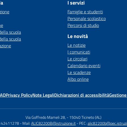
la
I servizi
zione
Famiglie e studenti
Personale scolastico
ne
Percorsi di studio
della scuola
Le novità
della scuola
Le notizie
azione
I comunicati
Le circolari
Calendario eventi
Le scadenze
Albo online
MAD
Privacy Policy
Note Legali
Dichiarazioni di accessibilità
Gestione
Via Goffredo Mameli 28,
-
15040 Ticineto (AL)
0142411278
- Mail:
ALIC82200B@istruzione.it
- PEC:
alic82200b@pec.istruzi