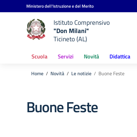
Vai ai contenuti
Vai al menu di navigazione
Vai al footer
Ministero dell'Istruzione e del Merito
Istituto Comprensivo
"Don Milani"
Ticineto (AL)
Scuola
Servizi
Novità
Didattica
Home
Novità
Le notizie
Buone Feste
Buone Feste