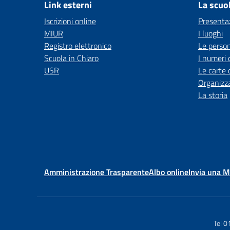
Link esterni
La scuo
Iscrizioni online
Presenta
MIUR
I luoghi
Registro elettronico
Le perso
Scuola in Chiaro
I numeri 
USR
Le carte 
Organizz
La storia
Amministrazione Trasparente
Albo online
Invia una 
Tel 