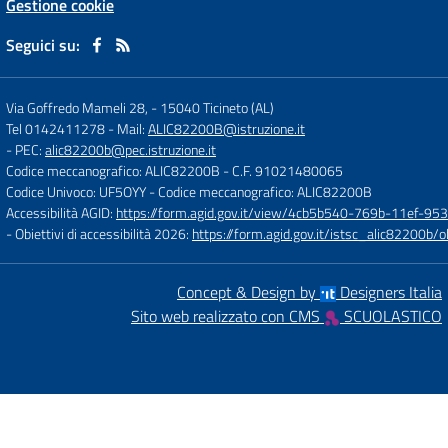
Gestione cookie
Seguici su:
Via Goffredo Mameli 28,
-
15040 Ticineto (AL)
Tel 0142411278
- Mail:
ALIC82200B@istruzione.it
- PEC:
alic82200b@pec.istruzione.it
Codice meccanografico: ALIC82200B
- C.F. 91021480065
Codice Univoco: UF5OYY
- Codice meccanografico: ALIC82200B
Accessibilità AGID:
https://form.agid.gov.it/view/4cb5b540-769b-11ef-95
- Obiettivi di accessibilità 2026:
https://form.agid.gov.it/istsc_alic8220
Concept & Design by
Designers Italia
Sito web realizzato con CMS
SCUOLASTICO