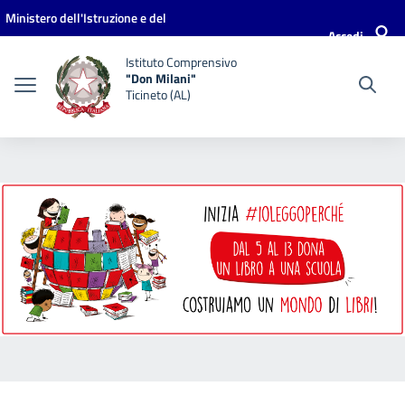
Vai ai contenuti
Vai al menu di navigazione
Vai al footer
Ministero dell'Istruzione e del
Accedi
Merito
Istituto Comprensivo
"Don Milani"
Ticineto (AL)