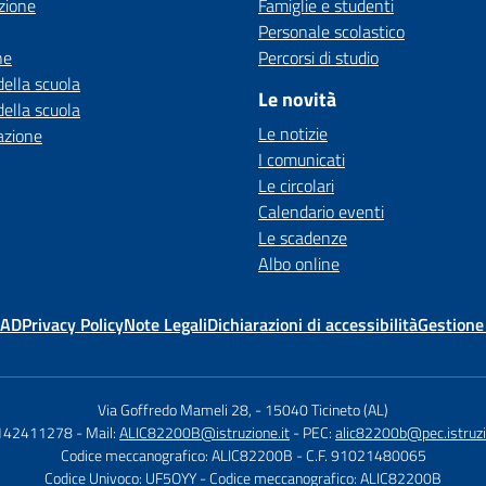
zione
Famiglie e studenti
Personale scolastico
ne
Percorsi di studio
della scuola
Le novità
della scuola
Le notizie
azione
I comunicati
Le circolari
Calendario eventi
Le scadenze
Albo online
MAD
Privacy Policy
Note Legali
Dichiarazioni di accessibilità
Gestione
Via Goffredo Mameli 28,
-
15040 Ticineto (AL)
0142411278
- Mail:
ALIC82200B@istruzione.it
- PEC:
alic82200b@pec.istruzi
Codice meccanografico: ALIC82200B
- C.F. 91021480065
Codice Univoco: UF5OYY
- Codice meccanografico: ALIC82200B