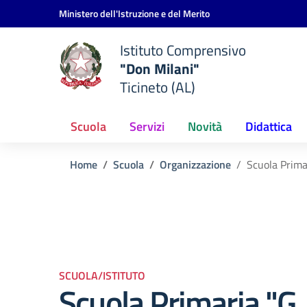
Vai ai contenuti
Vai al menu di navigazione
Vai al footer
Ministero dell'Istruzione e del Merito
Istituto Comprensivo
"Don Milani"
Ticineto (AL)
Scuola
Servizi
Novità
Didattica
Home
Scuola
Organizzazione
Scuola Prima
SCUOLA/ISTITUTO
Scuola Primaria "G.