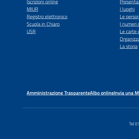
Iscrizioni online
Presenta
MIUR
I luoghi
Registro elettronico
Le perso
Scuola in Chiaro
I numeri 
USR
Le carte 
Organizz
La storia
Amministrazione Trasparente
Albo online
Invia una 
Tel 