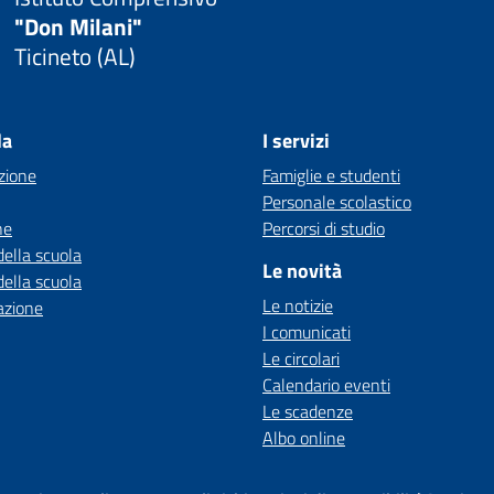
"Don Milani"
Ticineto (AL)
la
I servizi
zione
Famiglie e studenti
Personale scolastico
ne
Percorsi di studio
della scuola
Le novità
della scuola
Le notizie
azione
I comunicati
Le circolari
Calendario eventi
Le scadenze
Albo online