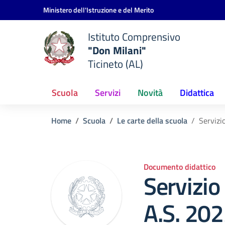
Vai ai contenuti
Vai al menu di navigazione
Vai al footer
Ministero dell'Istruzione e del Merito
Istituto Comprensivo
"Don Milani"
Ticineto (AL)
Scuola
Servizi
Novità
Didattica
Home
Scuola
Le carte della scuola
Servizi
Documento didattico
Servizio
A.S. 20