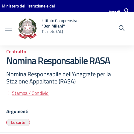
Vai ai contenuti
Vai al menu di navigazione
Vai al footer
Ministero dell'Istruzione e del
Accedi
Merito
Istituto Comprensivo
"Don Milani"
Ticineto (AL)
Contratto
Nomina Responsabile RASA
Nomina Responsabile dell'Anagrafe per la
Stazione Appaltante (RASA)
Stampa / Condividi
Argomenti
Le carte