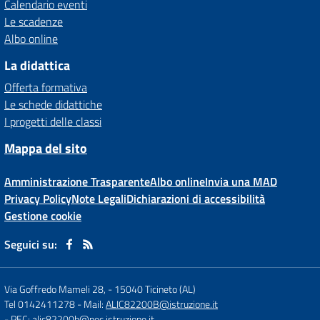
Calendario eventi
Le scadenze
Albo online
La didattica
Offerta formativa
Le schede didattiche
I progetti delle classi
Mappa del sito
Amministrazione Trasparente
Albo online
Invia una MAD
Privacy Policy
Note Legali
Dichiarazioni di accessibilità
Gestione cookie
Seguici su:
Via Goffredo Mameli 28,
-
15040 Ticineto (AL)
Tel 0142411278
- Mail:
ALIC82200B@istruzione.it
- PEC:
alic82200b@pec.istruzione.it