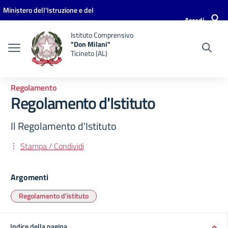
Vai ai contenuti
Vai al menu di navigazione
Vai al footer
Ministero dell'Istruzione e del
Accedi
Merito
Istituto Comprensivo
"Don Milani"
Ticineto (AL)
Regolamento
Regolamento d'Istituto
Il Regolamento d'Istituto
Stampa / Condividi
Argomenti
Regolamento d'istituto
Indice della pagina