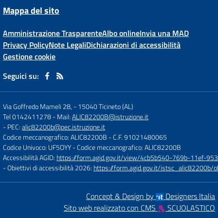
Mappa del sito
Amministrazione Trasparente
Albo online
Invia una MAD
Privacy Policy
Note Legali
Dichiarazioni di accessibilità
Gestione cookie
Seguici su:
Via Goffredo Mameli 28,
-
15040 Ticineto (AL)
Tel 0142411278
- Mail:
ALIC82200B@istruzione.it
- PEC:
alic82200b@pec.istruzione.it
Codice meccanografico: ALIC82200B
- C.F. 91021480065
Codice Univoco: UF5OYY
- Codice meccanografico: ALIC82200B
Accessibilità AGID:
https://form.agid.gov.it/view/4cb5b540-769b-11ef-95
- Obiettivi di accessibilità 2026:
https://form.agid.gov.it/istsc_alic8220
Concept & Design by
Designers Italia
Sito web realizzato con CMS
SCUOLASTICO