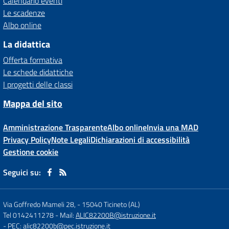
Calendario eventi
Le scadenze
Albo online
La didattica
Offerta formativa
Le schede didattiche
I progetti delle classi
Mappa del sito
Amministrazione Trasparente
Albo online
Invia una MAD
Privacy Policy
Note Legali
Dichiarazioni di accessibilità
Gestione cookie
Seguici su:
Via Goffredo Mameli 28,
-
15040 Ticineto (AL)
Tel 0142411278
- Mail:
ALIC82200B@istruzione.it
- PEC:
alic82200b@pec.istruzione.it