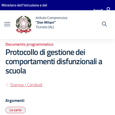
Vai ai contenuti
Vai al menu di navigazione
Vai al footer
Ministero dell'Istruzione e del
Accedi
Merito
Istituto Comprensivo
"Don Milani"
Ticineto (AL)
Documento programmatico
Protocollo di gestione dei
comportamenti disfunzionali a
scuola
Stampa / Condividi
Argomenti
Le carte