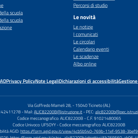
ne
Percorsi di studio
della scuola
Le novità
della scuola
Le notizie
azione
I comunicati
Le circolari
Calendario eventi
Le scadenze
Albo online
MAD
Privacy Policy
Note Legali
Dichiarazioni di accessibilità
Gestione
Via Goffredo Mameli 28,
-
15040 Ticineto (AL)
0142411278
- Mail:
ALIC82200B@istruzione.it
- PEC:
alic82200b@pec.istruzi
Codice meccanografico: ALIC82200B
- C.F. 91021480065
Codice Univoco: UF5OYY
- Codice meccanografico: ALIC82200B
bilità AGID:
https://form.agid.gov.it/view/4cb5b540-769b-11ef-9538-3bef9
à 2026:
https://form.agid.gov.it/istsc_alic82200b/obiettivi/6b769560-ab0