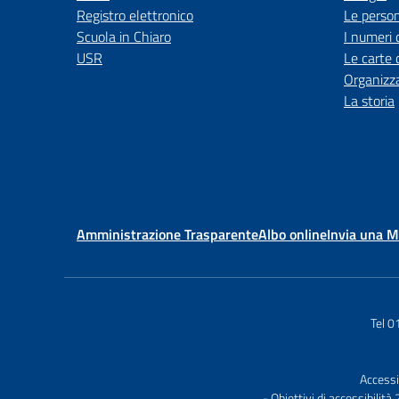
Registro elettronico
Le perso
Scuola in Chiaro
I numeri 
USR
Le carte 
Organizz
La storia
Amministrazione Trasparente
Albo online
Invia una 
Tel 
Accessi
- Obiettivi di accessibilit