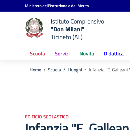
Vai ai contenuti
Vai al menu di navigazione
Vai al footer
Ministero dell'Istruzione e del Merito
Istituto Comprensivo
"Don Milani"
Ticineto (AL)
Scuola
Servizi
Novità
Didattica
Home
Scuola
I luoghi
Infanzia "E. Galleani
EDIFICIO SCOLASTICO
Infanzia "E. Gallean