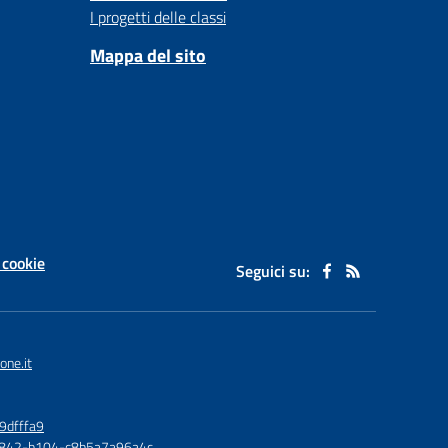
I progetti delle classi
Mappa del sito
 cookie
Seguici su:
one.it
9dfffa9
6-4842-b104-c8b5a7a96a4c