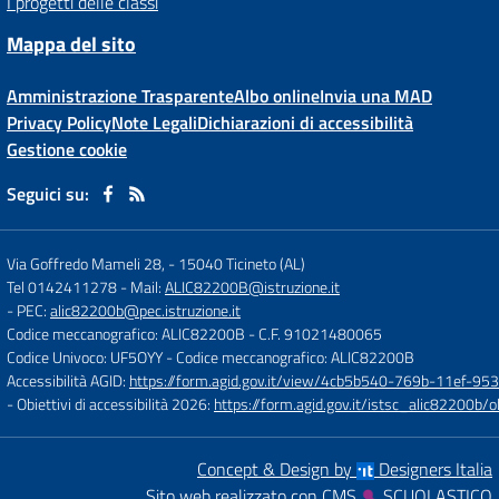
I progetti delle classi
Mappa del sito
Amministrazione Trasparente
Albo online
Invia una MAD
Privacy Policy
Note Legali
Dichiarazioni di accessibilità
Gestione cookie
Seguici su:
Via Goffredo Mameli 28,
-
15040 Ticineto (AL)
Tel 0142411278
- Mail:
ALIC82200B@istruzione.it
- PEC:
alic82200b@pec.istruzione.it
Codice meccanografico: ALIC82200B
- C.F. 91021480065
Codice Univoco: UF5OYY
- Codice meccanografico: ALIC82200B
Accessibilità AGID:
https://form.agid.gov.it/view/4cb5b540-769b-11ef-95
- Obiettivi di accessibilità 2026:
https://form.agid.gov.it/istsc_alic8220
Concept & Design by
Designers Italia
Sito web realizzato con CMS
SCUOLASTICO