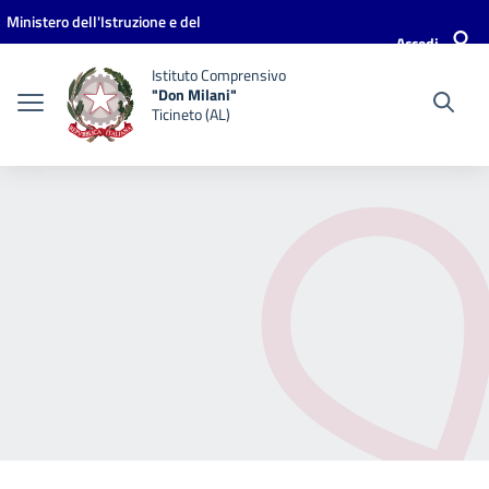
Vai ai contenuti
Vai al menu di navigazione
Vai al footer
Ministero dell'Istruzione e del
Accedi
Merito
Istituto Comprensivo
"Don Milani"
Ticineto (AL)