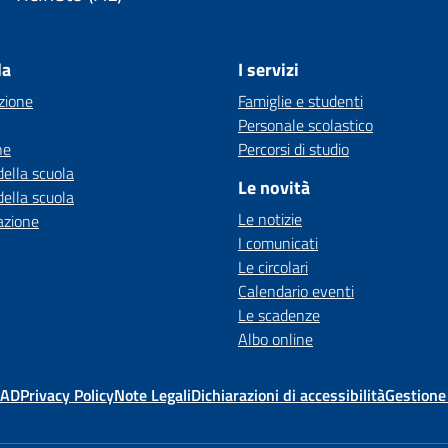
la
I servizi
zione
Famiglie e studenti
Personale scolastico
ne
Percorsi di studio
della scuola
Le novità
della scuola
Le notizie
azione
I comunicati
Le circolari
Calendario eventi
Le scadenze
Albo online
MAD
Privacy Policy
Note Legali
Dichiarazioni di accessibilità
Gestione