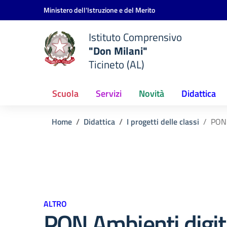
Vai ai contenuti
Vai al menu di navigazione
Vai al footer
Ministero dell'Istruzione e del Merito
Istituto Comprensivo
"Don Milani"
Ticineto (AL)
Scuola
Servizi
Novità
Didattica
Home
Didattica
I progetti delle classi
PON 
ALTRO
PON Ambienti digit