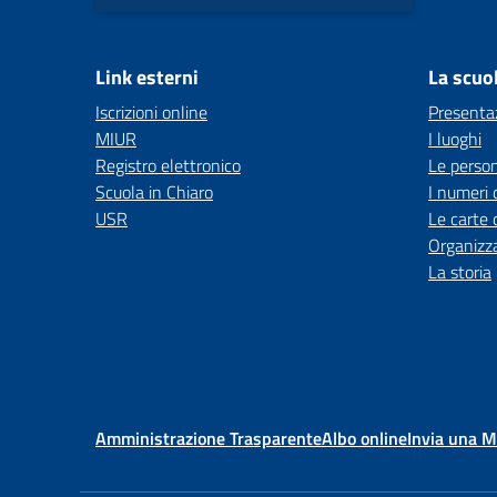
Link esterni
La scuo
Iscrizioni online
Presenta
MIUR
I luoghi
Registro elettronico
Le perso
Scuola in Chiaro
I numeri 
USR
Le carte 
Organizz
La storia
Amministrazione Trasparente
Albo online
Invia una 