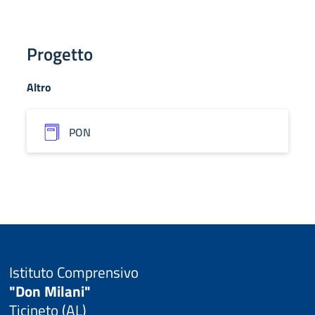
Progetto
Altro
PON
Istituto Comprensivo
"Don Milani"
Ticineto (AL)