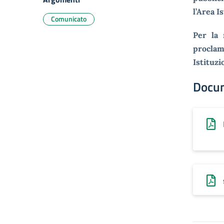
l’Area I
Comunicato
Per la 
proclam
Istituzi
Docu