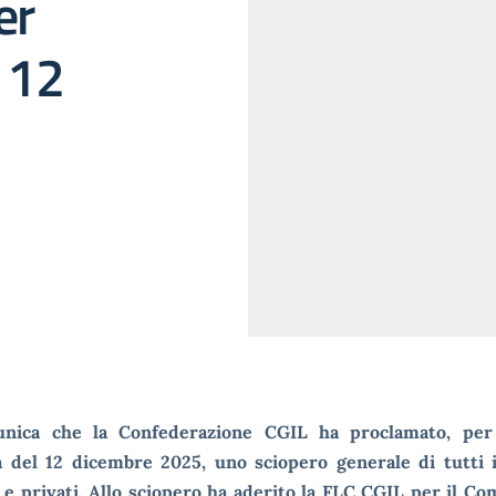
er
l 12
nica che la Confederazione CGIL ha proclamato, per 
a del 12 dicembre 2025, uno sciopero generale di tutti i
 e privati. Allo sciopero ha aderito la FLC CGIL per il C