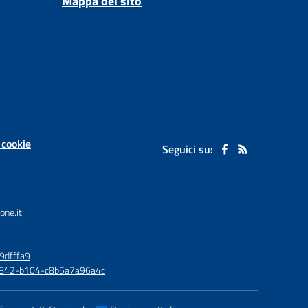
Mappa del sito
 cookie
Seguici su:
one.it
9dfffa9
6-4842-b104-c8b5a7a96a4c