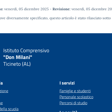
o:
venerdì, 05 dicembre 2025
-
Revisione:
venerdì, 05 dicembre 2
ove diversamente specificato, questo articolo è stato rilasciato sotto
Istituto Comprensivo
"Don Milani"
Ticineto (AL)
la
I servizi
zione
Famiglie e studenti
Personale scolastico
ne
Percorsi di studio
della scuola