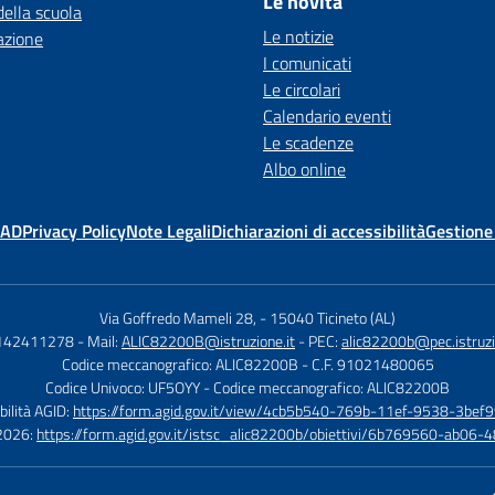
Le novità
della scuola
Le notizie
azione
I comunicati
Le circolari
Calendario eventi
Le scadenze
Albo online
MAD
Privacy Policy
Note Legali
Dichiarazioni di accessibilità
Gestione
Via Goffredo Mameli 28,
-
15040 Ticineto (AL)
0142411278
- Mail:
ALIC82200B@istruzione.it
- PEC:
alic82200b@pec.istruzi
Codice meccanografico: ALIC82200B
- C.F. 91021480065
Codice Univoco: UF5OYY
- Codice meccanografico: ALIC82200B
bilità AGID:
https://form.agid.gov.it/view/4cb5b540-769b-11ef-9538-3bef9
à 2026:
https://form.agid.gov.it/istsc_alic82200b/obiettivi/6b769560-ab0