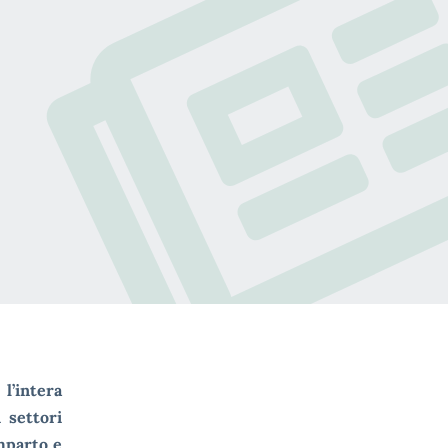
l’intera
 settori
omparto e