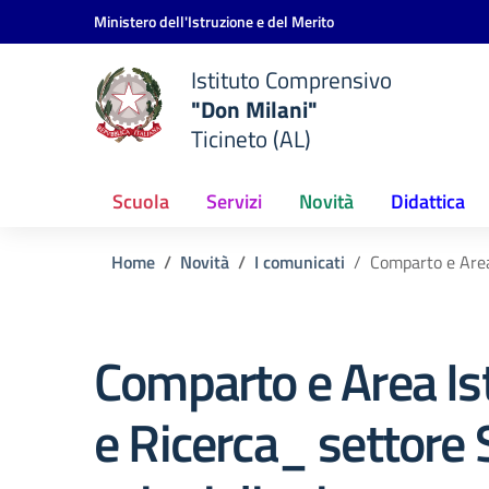
Vai ai contenuti
Vai al menu di navigazione
Vai al footer
Ministero dell'Istruzione e del Merito
Istituto Comprensivo
"Don Milani"
Ticineto (AL)
Scuola
Servizi
Novità
Didattica
Home
Novità
I comunicati
Comparto e Area
Comparto e Area Is
e Ricerca_ settore