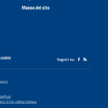
Mappa del sito
 cookie
Seguici su:
one.it
9dfffa9
6-4842-b104-c8b5a7a96a4c