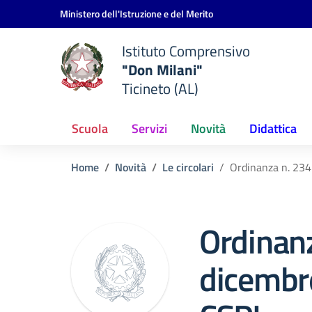
Vai ai contenuti
Vai al menu di navigazione
Vai al footer
Ministero dell'Istruzione e del Merito
Istituto Comprensivo
"Don Milani"
Ticineto (AL)
Scuola
Servizi
Novità
Didattica
Home
Novità
Le circolari
Ordinanza n. 234
Ordinanz
dicembr