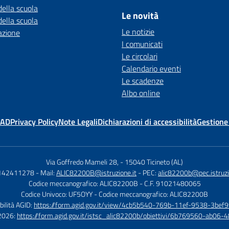
della scuola
Le novità
della scuola
Le notizie
azione
I comunicati
Le circolari
Calendario eventi
Le scadenze
Albo online
MAD
Privacy Policy
Note Legali
Dichiarazioni di accessibilità
Gestione
Via Goffredo Mameli 28,
-
15040 Ticineto (AL)
0142411278
- Mail:
ALIC82200B@istruzione.it
- PEC:
alic82200b@pec.istruzi
Codice meccanografico: ALIC82200B
- C.F. 91021480065
Codice Univoco: UF5OYY
- Codice meccanografico: ALIC82200B
bilità AGID:
https://form.agid.gov.it/view/4cb5b540-769b-11ef-9538-3bef9
à 2026:
https://form.agid.gov.it/istsc_alic82200b/obiettivi/6b769560-ab0