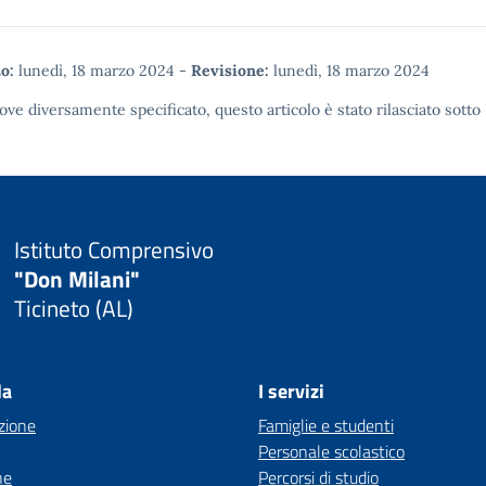
o:
lunedì, 18 marzo 2024
-
Revisione:
lunedì, 18 marzo 2024
ove diversamente specificato, questo articolo è stato rilasciato sotto
Istituto Comprensivo
"Don Milani"
Ticineto (AL)
la
I servizi
zione
Famiglie e studenti
Personale scolastico
ne
Percorsi di studio