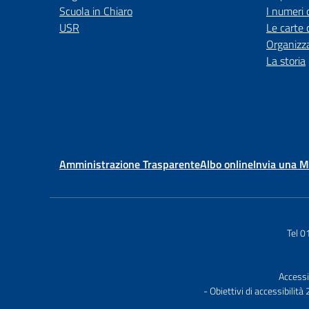
Scuola in Chiaro
I numeri 
USR
Le carte 
Organizz
La storia
Amministrazione Trasparente
Albo online
Invia una 
Tel 
Accessi
- Obiettivi di accessibilit