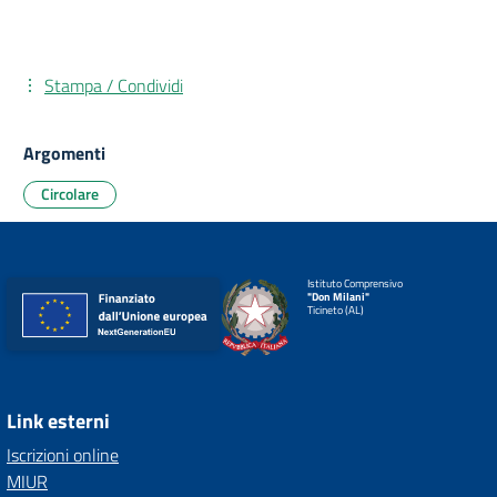
Stampa / Condividi
Argomenti
Circolare
Istituto Comprensivo
"Don Milani"
Ticineto (AL)
Link esterni
Iscrizioni online
MIUR