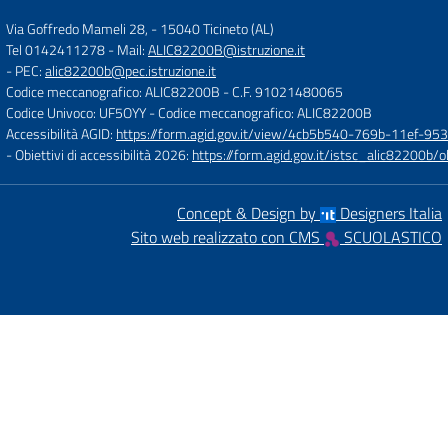
Via Goffredo Mameli 28,
-
15040 Ticineto (AL)
Tel 0142411278
- Mail:
ALIC82200B@istruzione.it
- PEC:
alic82200b@pec.istruzione.it
Codice meccanografico: ALIC82200B
- C.F. 91021480065
Codice Univoco: UF5OYY
- Codice meccanografico: ALIC82200B
Accessibilità AGID:
https://form.agid.gov.it/view/4cb5b540-769b-11ef-95
- Obiettivi di accessibilità 2026:
https://form.agid.gov.it/istsc_alic8220
Concept & Design by
Designers Italia
Sito web realizzato con CMS
SCUOLASTICO