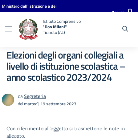
Vai ai contenuti
Vai al menu di navigazione
Vai al footer
Ministero dell'Istruzione e del
Accedi
Merito
Istituto Comprensivo
"Don Milani"
Ticineto (AL)
Elezioni degli organi collegiali a
livello di istituzione scolastica –
anno scolastico 2023/2024
da
Segreteria
del
martedì, 19 settembre 2023
Con riferimento all'oggetto si trasmettono le note in
allegato.