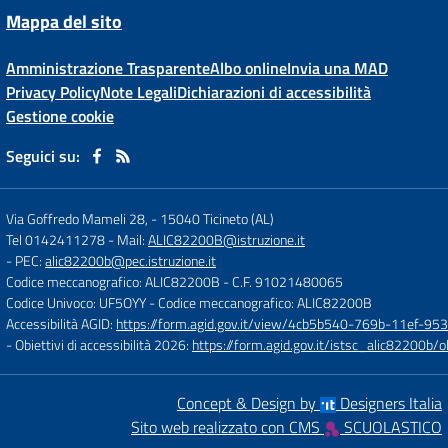
Mappa del sito
Amministrazione Trasparente
Albo online
Invia una MAD
Privacy Policy
Note Legali
Dichiarazioni di accessibilità
Gestione cookie
Seguici su:
Via Goffredo Mameli 28,
-
15040 Ticineto (AL)
Tel 0142411278
- Mail:
ALIC82200B@istruzione.it
- PEC:
alic82200b@pec.istruzione.it
Codice meccanografico: ALIC82200B
- C.F. 91021480065
Codice Univoco: UF5OYY
- Codice meccanografico: ALIC82200B
Accessibilità AGID:
https://form.agid.gov.it/view/4cb5b540-769b-11ef-95
- Obiettivi di accessibilità 2026:
https://form.agid.gov.it/istsc_alic8220
Concept & Design by
Designers Italia
Sito web realizzato con CMS
SCUOLASTICO