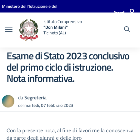
Vai ai contenuti
Vai al menu di navigazione
Vai al footer
Ministero dell'Istruzione e del
Accedi
Merito
Istituto Comprensivo
"Don Milani"
Ticineto (AL)
Esame di Stato 2023 conclusivo
del primo ciclo di istruzione.
Nota informativa.
da
Segreteria
del
martedì, 07 febbraio 2023
Con la presente nota, al fine di favorirne la conoscenza
da parte degli alunni e delle loro