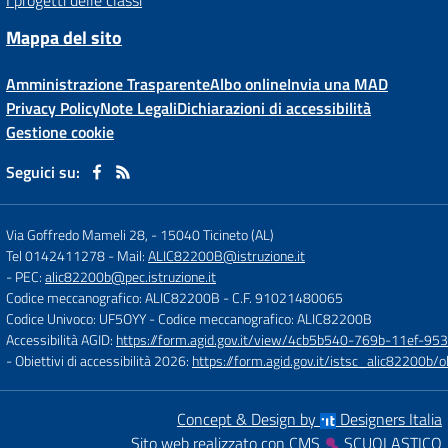
I progetti delle classi
Mappa del sito
Amministrazione Trasparente
Albo online
Invia una MAD
Privacy Policy
Note Legali
Dichiarazioni di accessibilità
Gestione cookie
Seguici su:
Via Goffredo Mameli 28,
-
15040 Ticineto (AL)
Tel 0142411278
- Mail:
ALIC82200B@istruzione.it
- PEC:
alic82200b@pec.istruzione.it
Codice meccanografico: ALIC82200B
- C.F. 91021480065
Codice Univoco: UF5OYY
- Codice meccanografico: ALIC82200B
Accessibilità AGID:
https://form.agid.gov.it/view/4cb5b540-769b-11ef-95
- Obiettivi di accessibilità 2026:
https://form.agid.gov.it/istsc_alic8220
Concept & Design by
Designers Italia
Sito web realizzato con CMS
SCUOLASTICO