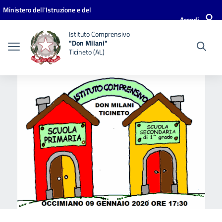
Vai ai contenuti
Vai al menu di navigazione
Vai al footer
Ministero dell'Istruzione e del
Accedi
Merito
Istituto Comprensivo
"Don Milani"
Ticineto (AL)