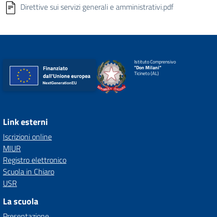
Direttive sui servizi generali e amministrativi.pdf
Istituto Comprensivo
"Don Milani"
Ticineto (AL)
Link esterni
Iscrizioni online
MIUR
Registro elettronico
Scuola in Chiaro
USR
La scuola
Presentazione