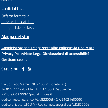
La didattica
Offerta formativa
Le schede didattiche
I progetti delle classi
Mappa del sito
Amministrazione Trasparente
Albo online
Invia una MAD
Privacy Policy
Note Legali
Dichiarazioni di accessibilità
Gestione cookie
Seguici su:
Via Goffredo Mameli 28,
-
15040 Ticineto (AL)
Tel 0142411278
- Mail:
ALIC82200B@istruzione.it
- PEC:
alic82200b@pec.istruzione.it
Codice meccanografico: ALIC82200B
- C.F. 91021480065
Codice Univoco: UF5OYY
- Codice meccanografico: ALIC82200B