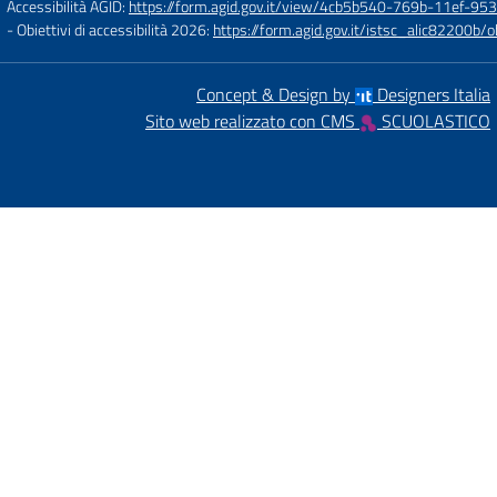
Accessibilità AGID:
https://form.agid.gov.it/view/4cb5b540-769b-11ef-95
- Obiettivi di accessibilità 2026:
https://form.agid.gov.it/istsc_alic8220
Concept & Design by
Designers Italia
Sito web realizzato con CMS
SCUOLASTICO