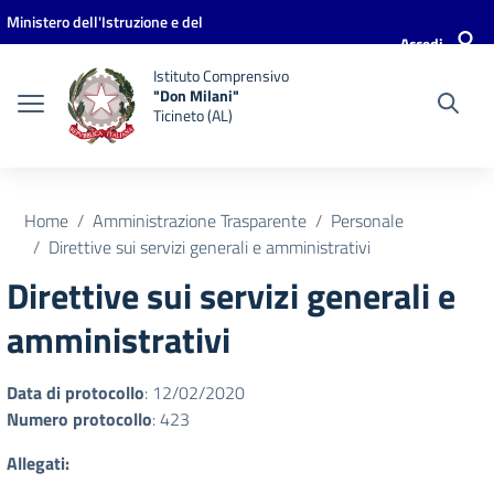
Vai ai contenuti
Vai al menu di navigazione
Vai al footer
Ministero dell'Istruzione e del
Accedi
Merito
Istituto Comprensivo
"Don Milani"
Ticineto (AL)
Home
Amministrazione Trasparente
Personale
Direttive sui servizi generali e amministrativi
Direttive sui servizi generali e
amministrativi
Data di protocollo
: 12/02/2020
Numero protocollo
: 423
Allegati: