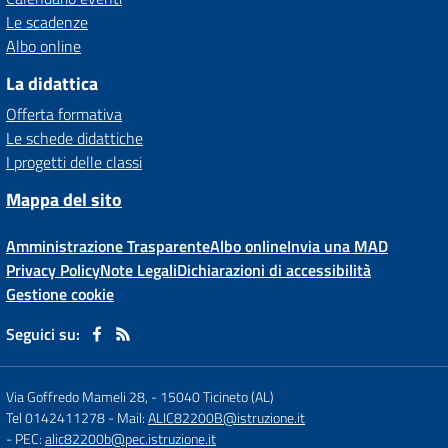
Le scadenze
Albo online
La didattica
Offerta formativa
Le schede didattiche
I progetti delle classi
Mappa del sito
Amministrazione Trasparente
Albo online
Invia una MAD
Privacy Policy
Note Legali
Dichiarazioni di accessibilità
Gestione cookie
Seguici su:
Via Goffredo Mameli 28,
-
15040 Ticineto (AL)
Tel 0142411278
- Mail:
ALIC82200B@istruzione.it
- PEC:
alic82200b@pec.istruzione.it