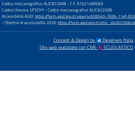
Codice meccanografico: ALIC82200B
- C.F. 91021480065
Codice Univoco: UF5OYY
- Codice meccanografico: ALIC82200B
Accessibilità AGID:
https://form.agid.gov.it/view/4cb5b540-769b-11ef-95
- Obiettivi di accessibilità 2026:
https://form.agid.gov.it/istsc_alic8220
Concept & Design by
Designers Italia
Sito web realizzato con CMS
SCUOLASTICO