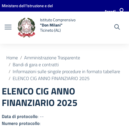
Vai ai contenuti
Vai al menu di navigazione
Vai al footer
Ministero dell'Istruzione e del
Accedi
Merito
Istituto Comprensivo
"Don Milani"
Ticineto (AL)
Home
Amministrazione Trasparente
Bandi di gara e contratti
Informazioni sulle singole procedure in formato tabellare
ELENCO CIG ANNO FINANZIARIO 2025
ELENCO CIG ANNO
FINANZIARIO 2025
Data di protocollo
: --
Numero protocollo
: