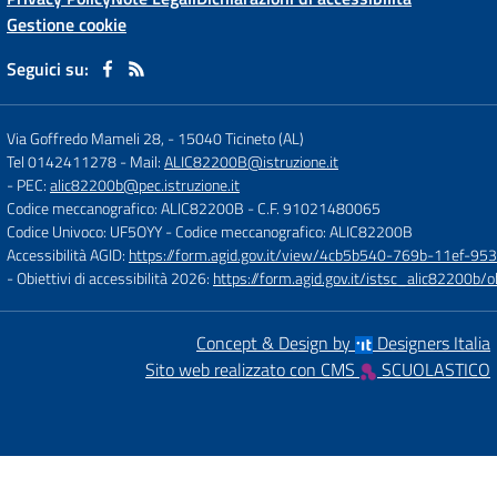
Gestione cookie
Seguici su:
Via Goffredo Mameli 28,
-
15040 Ticineto (AL)
Tel 0142411278
- Mail:
ALIC82200B@istruzione.it
- PEC:
alic82200b@pec.istruzione.it
Codice meccanografico: ALIC82200B
- C.F. 91021480065
Codice Univoco: UF5OYY
- Codice meccanografico: ALIC82200B
Accessibilità AGID:
https://form.agid.gov.it/view/4cb5b540-769b-11ef-95
- Obiettivi di accessibilità 2026:
https://form.agid.gov.it/istsc_alic8220
Concept & Design by
Designers Italia
Sito web realizzato con CMS
SCUOLASTICO