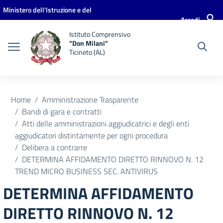
Vai ai contenuti
Vai al menu di navigazione
Vai al footer
Ministero dell'Istruzione e del
Accedi
Merito
Istituto Comprensivo
"Don Milani"
Ticineto (AL)
Home
Amministrazione Trasparente
Bandi di gara e contratti
Atti delle amministrazioni aggiudicatrici e degli enti
aggiudicatori distintamente per ogni procedura
Delibera a contrarre
DETERMINA AFFIDAMENTO DIRETTO RINNOVO N. 12
TREND MICRO BUSINESS SEC. ANTIVIRUS
DETERMINA AFFIDAMENTO
DIRETTO RINNOVO N. 12