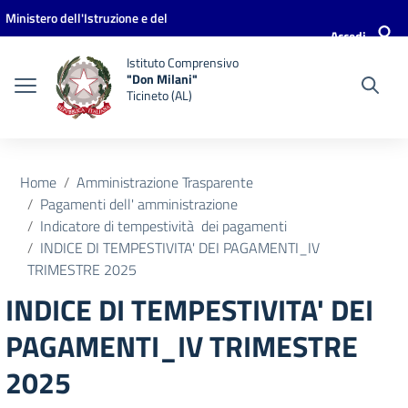
Vai ai contenuti
Vai al menu di navigazione
Vai al footer
Ministero dell'Istruzione e del
Accedi
Merito
Istituto Comprensivo
"Don Milani"
Ticineto (AL)
Home
Amministrazione Trasparente
Pagamenti dell' amministrazione
Indicatore di tempestività dei pagamenti
INDICE DI TEMPESTIVITA' DEI PAGAMENTI_IV
TRIMESTRE 2025
INDICE DI TEMPESTIVITA' DEI
PAGAMENTI_IV TRIMESTRE
2025