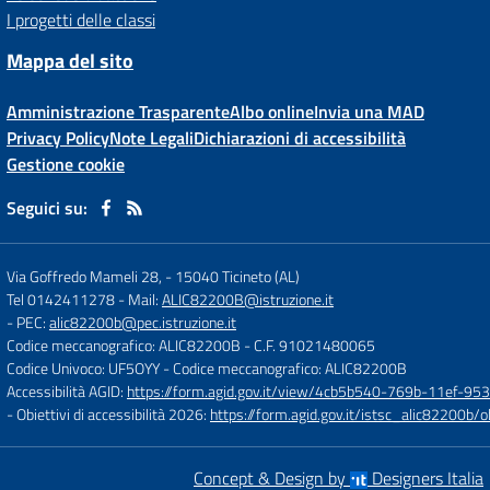
I progetti delle classi
Mappa del sito
Amministrazione Trasparente
Albo online
Invia una MAD
Privacy Policy
Note Legali
Dichiarazioni di accessibilità
Gestione cookie
Seguici su:
Via Goffredo Mameli 28,
-
15040 Ticineto (AL)
Tel 0142411278
- Mail:
ALIC82200B@istruzione.it
- PEC:
alic82200b@pec.istruzione.it
Codice meccanografico: ALIC82200B
- C.F. 91021480065
Codice Univoco: UF5OYY
- Codice meccanografico: ALIC82200B
Accessibilità AGID:
https://form.agid.gov.it/view/4cb5b540-769b-11ef-95
- Obiettivi di accessibilità 2026:
https://form.agid.gov.it/istsc_alic8220
Concept & Design by
Designers Italia