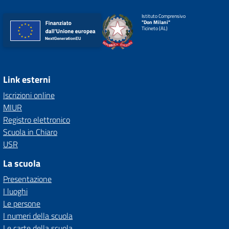
Istituto Comprensivo
"Don Milani"
Ticineto (AL)
Link esterni
Iscrizioni online
MIUR
Registro elettronico
Scuola in Chiaro
USR
La scuola
Presentazione
I luoghi
Le persone
I numeri della scuola
Le carte della scuola