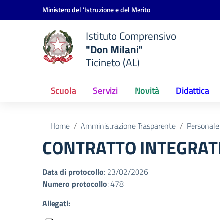
Vai ai contenuti
Vai al menu di navigazione
Vai al footer
Ministero dell'Istruzione e del Merito
Istituto Comprensivo
"Don Milani"
Ticineto (AL)
Scuola
Servizi
Novità
Didattica
Home
Amministrazione Trasparente
Personale
CONTRATTO INTEGRATIV
Data di protocollo
: 23/02/2026
Numero protocollo
: 478
Allegati: