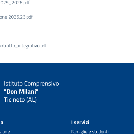
025_2026.pdf
ione 2025.26.pdf
ntratto_integrativo.pdf
Istituto Comprensivo
"Don Milani"
Ticineto (AL)
la
I servizi
zione
Famiglie e studenti