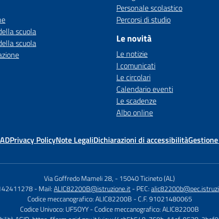
Personale scolastico
ne
Percorsi di studio
della scuola
Le novità
della scuola
Le notizie
azione
I comunicati
Le circolari
Calendario eventi
Le scadenze
Albo online
MAD
Privacy Policy
Note Legali
Dichiarazioni di accessibilità
Gestione
Via Goffredo Mameli 28,
-
15040 Ticineto (AL)
0142411278
- Mail:
ALIC82200B@istruzione.it
- PEC:
alic82200b@pec.istruzi
Codice meccanografico: ALIC82200B
- C.F. 91021480065
Codice Univoco: UF5OYY
- Codice meccanografico: ALIC82200B