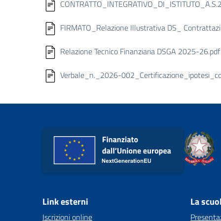
CONTRATTO_INTEGRATIVO_DI_ISTITUTO_A.S.2
FIRMATO_Relazione Illustrativa DS_ Contrattaz
Relazione Tecnico Finanziaria DSGA 2025-26.pdf
Verbale_n._2026-002_Certificazione_ipotesi_co
Link esterni
La scuo
Iscrizioni online
Presenta