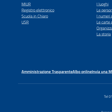
MIUR
I luoghi
Registro elettronico
Le perso
Scuola in Chiaro
I numeri 
USR
Le carte 
Organizz
La storia
Amministrazione Trasparente
Albo online
Invia una 
Tel 