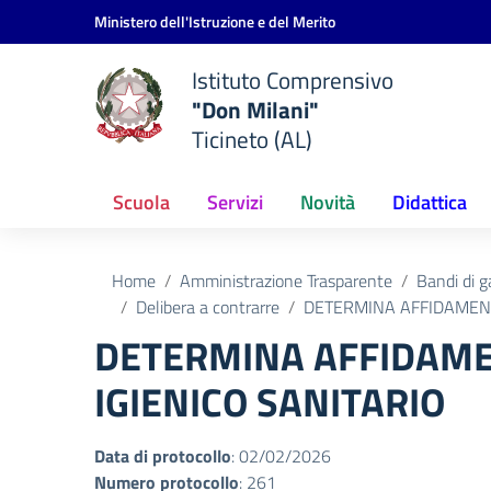
Vai ai contenuti
Vai al menu di navigazione
Vai al footer
Ministero dell'Istruzione e del Merito
Istituto Comprensivo
"Don Milani"
Ticineto (AL)
Scuola
Servizi
Novità
Didattica
Home
Amministrazione Trasparente
Bandi di g
Delibera a contrarre
DETERMINA AFFIDAMENTO
DETERMINA AFFIDAMEN
IGIENICO SANITARIO
Data di protocollo
: 02/02/2026
Numero protocollo
: 261