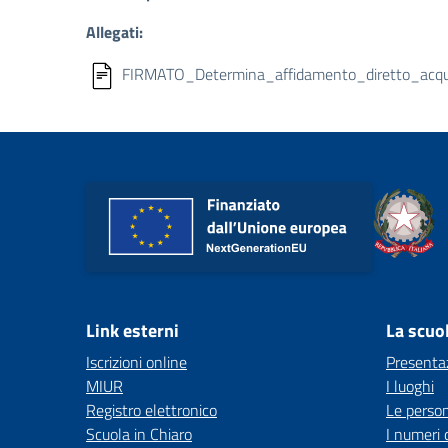
Allegati:
FIRMATO_Determina_affidamento_diretto_acquist
Link esterni
La scuo
Iscrizioni online
Presenta
MIUR
I luoghi
Registro elettronico
Le perso
Scuola in Chiaro
I numeri 