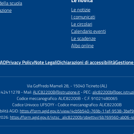
Le novità
della scuola
Le notizie
azione
I comunicati
Le circolari
Calendario eventi
Le scadenze
Albo online
MAD
Privacy Policy
Note Legali
Dichiarazioni di accessibilità
Gestione
Via Goffredo Mameli 28,
-
15040 Ticineto (AL)
0142411278
- Mail:
ALIC82200B@istruzione.it
- PEC:
alic82200b@pec.istruzi
Codice meccanografico: ALIC82200B
- C.F. 91021480065
Codice Univoco: UF5OYY
- Codice meccanografico: ALIC82200B
bilità AGID:
https://form.agid.gov.it/view/4cb5b540-769b-11ef-9538-3bef9
à 2026:
https://form.agid.gov.it/istsc_alic82200b/obiettivi/6b769560-ab0