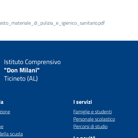
o_materiale_di_pulizia_e_igienico_sanitario.pdf
Istituto Comprensivo
"Don Milani"
Ticineto (AL)
la
I servizi
zione
Famiglie e studenti
Personale scolastico
ne
Percorsi di studio
della scuola