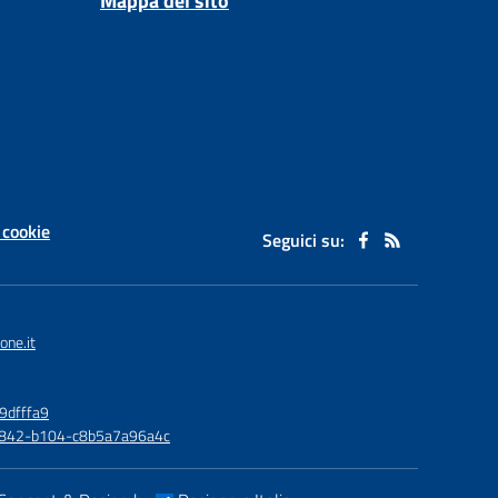
Mappa del sito
 cookie
Seguici su:
one.it
9dfffa9
6-4842-b104-c8b5a7a96a4c