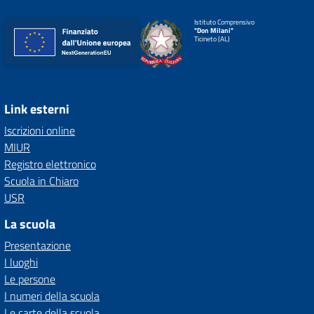
Istituto Comprensivo
"Don Milani"
Ticineto (AL)
Link esterni
Iscrizioni online
MIUR
Registro elettronico
Scuola in Chiaro
USR
La scuola
Presentazione
I luoghi
Le persone
I numeri della scuola
Le carte della scuola