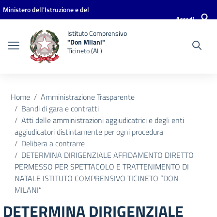
Vai ai contenuti
Vai al menu di navigazione
Vai al footer
Ministero dell'Istruzione e del
Accedi
Merito
Istituto Comprensivo
"Don Milani"
Ticineto (AL)
Home
Amministrazione Trasparente
Bandi di gara e contratti
Atti delle amministrazioni aggiudicatrici e degli enti
aggiudicatori distintamente per ogni procedura
Delibera a contrarre
DETERMINA DIRIGENZIALE AFFIDAMENTO DIRETTO
PERMESSO PER SPETTACOLO E TRATTENIMENTO DI
NATALE ISTITUTO COMPRENSIVO TICINETO “DON
MILANI”
DETERMINA DIRIGENZIALE