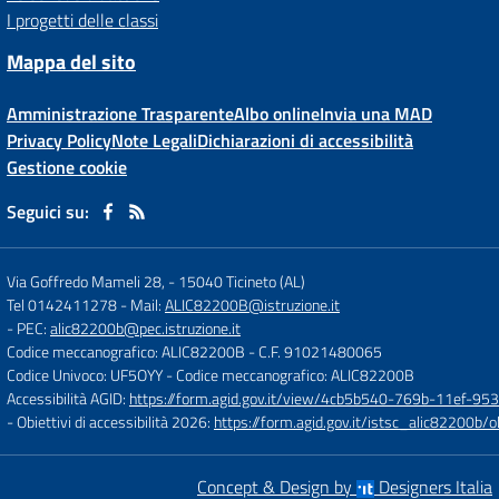
I progetti delle classi
Mappa del sito
Amministrazione Trasparente
Albo online
Invia una MAD
Privacy Policy
Note Legali
Dichiarazioni di accessibilità
Gestione cookie
Seguici su:
Via Goffredo Mameli 28,
-
15040 Ticineto (AL)
Tel 0142411278
- Mail:
ALIC82200B@istruzione.it
- PEC:
alic82200b@pec.istruzione.it
Codice meccanografico: ALIC82200B
- C.F. 91021480065
Codice Univoco: UF5OYY
- Codice meccanografico: ALIC82200B
Accessibilità AGID:
https://form.agid.gov.it/view/4cb5b540-769b-11ef-95
- Obiettivi di accessibilità 2026:
https://form.agid.gov.it/istsc_alic8220
Concept & Design by
Designers Italia