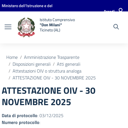
Vai ai contenuti
Vai al menu di navigazione
Vai al footer
Ministero dell'Istruzione e del
Accedi
Merito
Istituto Comprensivo
"Don Milani"
Ticineto (AL)
Home
Amministrazione Trasparente
Disposizioni generali
Atti generali
Attestazioni OIV o struttura analoga
ATTESTAZIONE OIV - 30 NOVEMBRE 2025
ATTESTAZIONE OIV - 30
NOVEMBRE 2025
Data di protocollo
: 03/12/2025
Numero protocollo
: