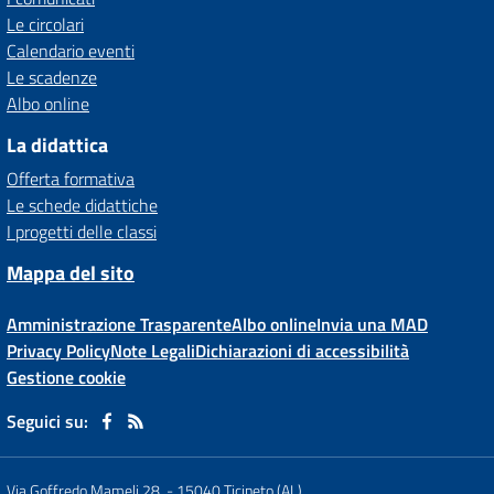
Le circolari
Calendario eventi
Le scadenze
Albo online
La didattica
Offerta formativa
Le schede didattiche
I progetti delle classi
Mappa del sito
Amministrazione Trasparente
Albo online
Invia una MAD
Privacy Policy
Note Legali
Dichiarazioni di accessibilità
Gestione cookie
Seguici su:
Via Goffredo Mameli 28,
-
15040 Ticineto (AL)