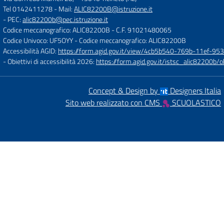
Tel 0142411278
- Mail:
ALIC82200B@istruzione.it
- PEC:
alic82200b@pec.istruzione.it
Codice meccanografico: ALIC82200B
- C.F. 91021480065
Codice Univoco: UF5OYY
- Codice meccanografico: ALIC82200B
Accessibilità AGID:
https://form.agid.gov.it/view/4cb5b540-769b-11ef-95
- Obiettivi di accessibilità 2026:
https://form.agid.gov.it/istsc_alic8220
Concept & Design by
Designers Italia
Sito web realizzato con CMS
SCUOLASTICO