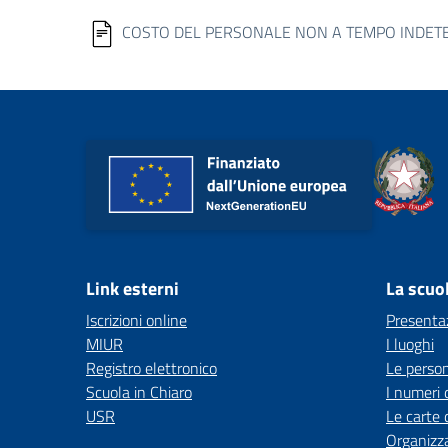
COSTO DEL PERSONALE NON A TEMPO INDETER
Link esterni
La scuo
Iscrizioni online
Presenta
MIUR
I luoghi
Registro elettronico
Le perso
Scuola in Chiaro
I numeri 
USR
Le carte 
Organizz