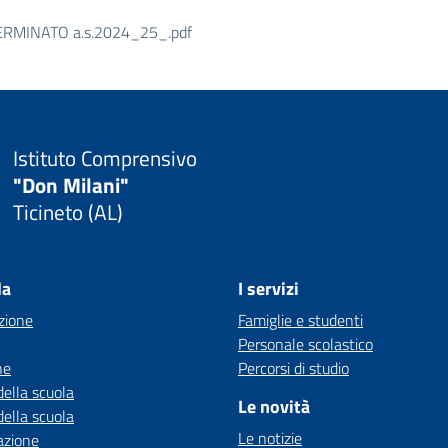
MINATO a.s.2024_25_.pdf
Istituto Comprensivo
"Don Milani"
Ticineto (AL)
la
I servizi
zione
Famiglie e studenti
Personale scolastico
ne
Percorsi di studio
della scuola
Le novità
della scuola
Le notizie
azione