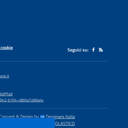
 cookie
Seguici su:
one.it
9dfffa9
6-4842-b104-c8b5a7a96a4c
Concept & Design by
Designers Italia
eb realizzato con CMS
SCUOLASTICO