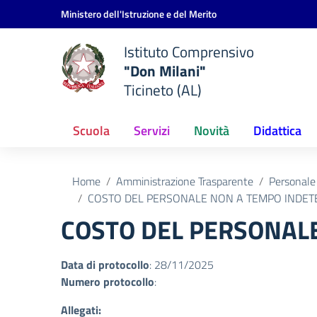
Vai ai contenuti
Vai al menu di navigazione
Vai al footer
Ministero dell'Istruzione e del Merito
Istituto Comprensivo
"Don Milani"
Ticineto (AL)
Scuola
Servizi
Novità
Didattica
Home
Amministrazione Trasparente
Personale
COSTO DEL PERSONALE NON A TEMPO INDETE
COSTO DEL PERSONALE
Data di protocollo
: 28/11/2025
Numero protocollo
:
Allegati: