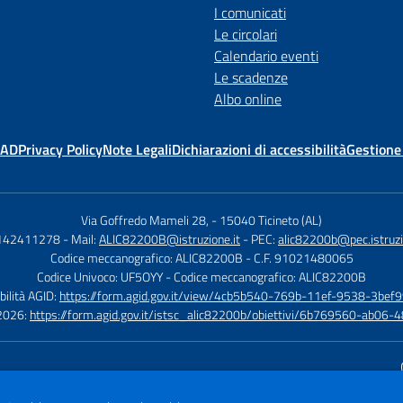
I comunicati
Le circolari
Calendario eventi
Le scadenze
Albo online
MAD
Privacy Policy
Note Legali
Dichiarazioni di accessibilità
Gestione
Via Goffredo Mameli 28,
-
15040 Ticineto (AL)
0142411278
- Mail:
ALIC82200B@istruzione.it
- PEC:
alic82200b@pec.istruzi
Codice meccanografico: ALIC82200B
- C.F. 91021480065
Codice Univoco: UF5OYY
- Codice meccanografico: ALIC82200B
bilità AGID:
https://form.agid.gov.it/view/4cb5b540-769b-11ef-9538-3bef9
à 2026:
https://form.agid.gov.it/istsc_alic82200b/obiettivi/6b769560-ab0
Sito w