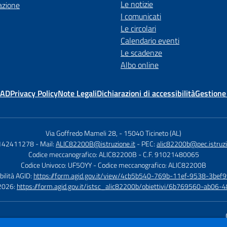
Le notizie
azione
I comunicati
Le circolari
Calendario eventi
Le scadenze
Albo online
MAD
Privacy Policy
Note Legali
Dichiarazioni di accessibilità
Gestione
Via Goffredo Mameli 28,
-
15040 Ticineto (AL)
0142411278
- Mail:
ALIC82200B@istruzione.it
- PEC:
alic82200b@pec.istruzi
Codice meccanografico: ALIC82200B
- C.F. 91021480065
Codice Univoco: UF5OYY
- Codice meccanografico: ALIC82200B
bilità AGID:
https://form.agid.gov.it/view/4cb5b540-769b-11ef-9538-3bef9
à 2026:
https://form.agid.gov.it/istsc_alic82200b/obiettivi/6b769560-ab0