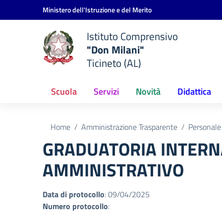
Vai ai contenuti
Vai al menu di navigazione
Vai al footer
Ministero dell'Istruzione e del Merito
Istituto Comprensivo
"Don Milani"
Ticineto (AL)
Scuola
Servizi
Novità
Didattica
Home
Amministrazione Trasparente
Personale
GRADUATORIA INTERN
AMMINISTRATIVO
Data di protocollo
: 09/04/2025
Numero protocollo
: