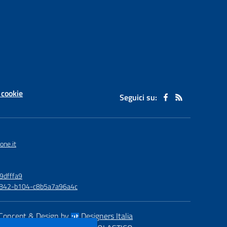
 cookie
Seguici su:
one.it
9dfffa9
6-4842-b104-c8b5a7a96a4c
Concept & Design by
Designers Italia