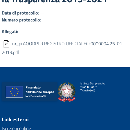
Data di protocollo
: --
Numero protocollo
:
Allegati:
m_pi.AOODPPR.REGISTRO UFFICIALE(I).0000094.25-01-
2019.pdf
Istituto Comprensivo
"Don Milani"
Ticineto (AL)
Link esterni
Iscrizioni online