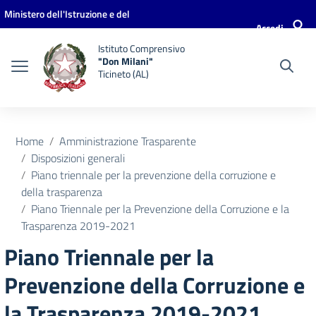
Vai ai contenuti
Vai al menu di navigazione
Vai al footer
Ministero dell'Istruzione e del
Accedi
Merito
Istituto Comprensivo
"Don Milani"
Ticineto (AL)
Home
Amministrazione Trasparente
Disposizioni generali
Piano triennale per la prevenzione della corruzione e
della trasparenza
Piano Triennale per la Prevenzione della Corruzione e la
Trasparenza 2019-2021
Piano Triennale per la
Prevenzione della Corruzione e
la Trasparenza 2019-2021