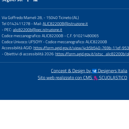
Via Goffredo Mameli 28,
-
15040 Ticineto (AL)
Tel 0142411278
- Mail:
ALIC82200B@istruzione.it
- PEC:
alic82200b@pec.istruzione.it
Codice meccanografico: ALIC82200B
- C.F. 91021480065
Codice Univoco: UF5OYY
- Codice meccanografico: ALIC82200B
Accessibilità AGID:
https://form.agid.gov.it/view/4cb5b540-769b-11ef-95
- Obiettivi di accessibilità 2026:
https://form.agid.gov.it/istsc_alic8220
Concept & Design by
Designers Italia
Sito web realizzato con CMS
SCUOLASTICO