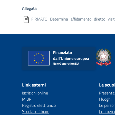
Allegati:
FIRMATO_Determina_affidamento_diretto_visita
Link esterni
La scuo
Iscrizioni online
Presenta
MIUR
I luoghi
Registro elettronico
Le perso
Scuola in Chiaro
I numeri 