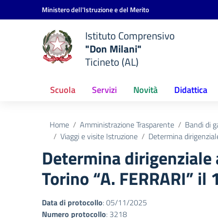
Vai ai contenuti
Vai al menu di navigazione
Vai al footer
Ministero dell'Istruzione e del Merito
Istituto Comprensivo
"Don Milani"
Ticineto (AL)
Scuola
Servizi
Novità
Didattica
Home
Amministrazione Trasparente
Bandi di g
Viaggi e visite Istruzione
Determina dirigenzial
Determina dirigenziale 
Torino “A. FERRARI” il
Data di protocollo
: 05/11/2025
Numero protocollo
: 3218