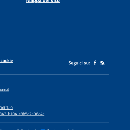
Mappa del sito
 cookie
Seguici su:
one.it
9dfffa9
6-4842-b104-c8b5a7a96a4c