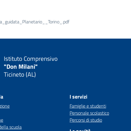
_guidata_Planetario__Torino_.pdf
Istituto Comprensivo
"Don Milani"
Ticineto (AL)
la
I servizi
zione
Famiglie e studenti
Personale scolastico
ne
Percorsi di studio
della scuola