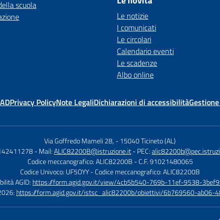
Le novità
della scuola
Le notizie
azione
I comunicati
Le circolari
Calendario eventi
Le scadenze
Albo online
MAD
Privacy Policy
Note Legali
Dichiarazioni di accessibilità
Gestione
Via Goffredo Mameli 28,
-
15040 Ticineto (AL)
0142411278
- Mail:
ALIC82200B@istruzione.it
- PEC:
alic82200b@pec.istruzi
Codice meccanografico: ALIC82200B
- C.F. 91021480065
Codice Univoco: UF5OYY
- Codice meccanografico: ALIC82200B
bilità AGID:
https://form.agid.gov.it/view/4cb5b540-769b-11ef-9538-3bef9
à 2026:
https://form.agid.gov.it/istsc_alic82200b/obiettivi/6b769560-ab0